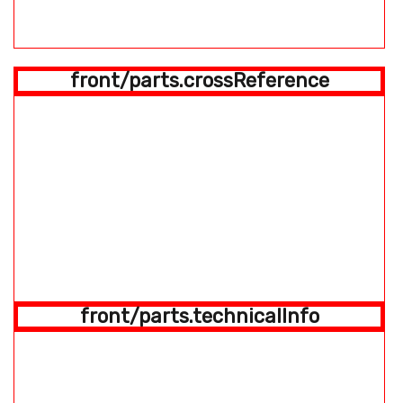
front/parts.crossReference
front/parts.technicalInfo