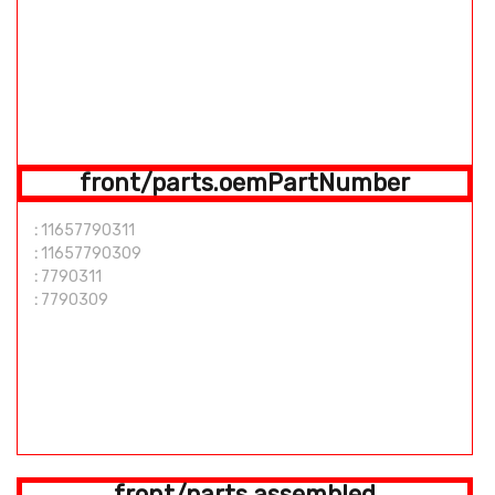
front/parts.oemPartNumber
:
11657790311
:
11657790309
:
7790311
:
7790309
front/parts.assembled