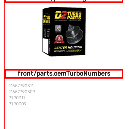
front/parts.oemTurboNumbers
11657790311
11657790309
7790311
7790309