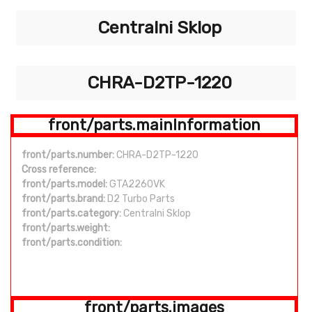
Centralni Sklop
CHRA-D2TP-1220
front/parts.mainInformation
front/parts.number:
CHRA-D2TP-1220
Cross reference:
front/parts.model:
GTA2260VK
front/parts.brand:
D2 Turbo Parts
front/parts.category:
Centralni Sklop
front/parts.weight:
front/parts.condition:
front/parts.images