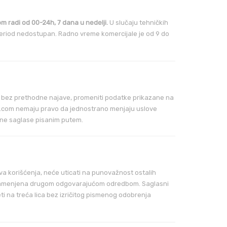
 radi od 00-24h, 7 dana u nedelji.
U slučaju tehničkih
period nedostupan. Radno vreme komercijale je od 9 do
bez prethodne najave, promeniti podatke prikazane na
ts.com nemaju pravo da jednostrano menjaju uslove
ane saglase pisanim putem.
va korišćenja, neće uticati na punovažnost ostalih
iti zamenjena drugom odgovarajućom odredbom. Saglasni
ti na treća lica bez izričitog pismenog odobrenja