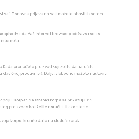
avi se". Ponovnu prijavu na sajt možete obaviti izborom
je neophodno da Vaš Internet browser podržava rad sa
 interneta.
.Kada pronađete proizvod koji želite da naručite
u klasičnoj prodavnici). Dalje, slobodno možete nastaviti
 opciju "Korpa". Na stranici korpa se prikazuju svi
og proizvoda koji želite naručiti, ili ako ste se
oje korpe, krenite dalje na sledeći korak.