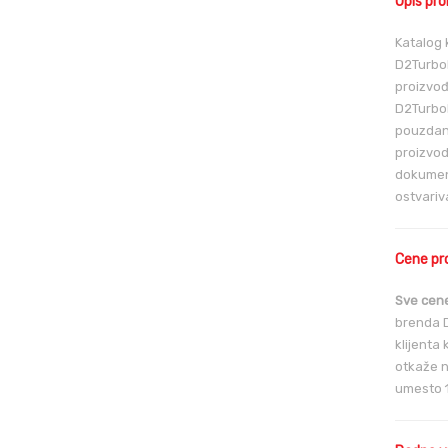
Opis pr
Katalog 
D2TurboP
proizvođ
D2TurboP
pouzdane
proizvod
dokument
ostvariv
Cene pr
Sve cene
brenda D
klijenta
otkaže n
umesto 1