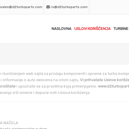
sales@d2turboparts.com
rs@d2turboparts.com
NASLOVNA
USLOVI KORIŠĆENJA
TURBINE
i korišćenjem web sajta za prodaju komponenti i opreme za turbo komp
 i informacije o auto delovima na istom sajtu,
Vi prihvatate Uslove korišć
pročitate
i upoznate se sa pravilima koja primenjujemo.
www.d2turbopart
vanja vrši izmene i dopune ovih Uslova korišćenja.
A NAČELA