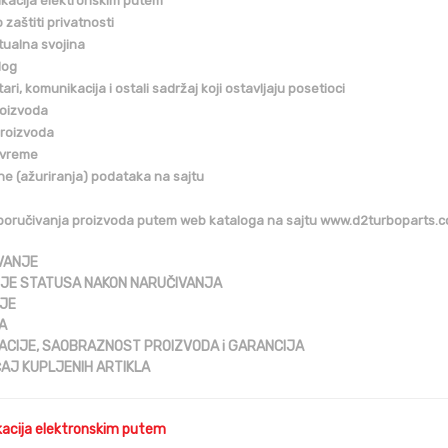
kacija elektronskim putem
o zaštiti privatnosti
tualna svojina
log
ri, komunikacija i ostali sadržaj koji ostavljaju posetioci
roizvoda
roizvoda
 vreme
e (ažuriranja) podataka na sajtu
 poručivanja proizvoda putem web kataloga na sajtu www.d2turboparts.
VANJE
JE STATUSA NAKON NARUČIVANJA
JE
A
ACIJE, SAOBRAZNOST PROIZVODA i GARANCIJA
AJ KUPLJENIH ARTIKLA
acija elektronskim putem