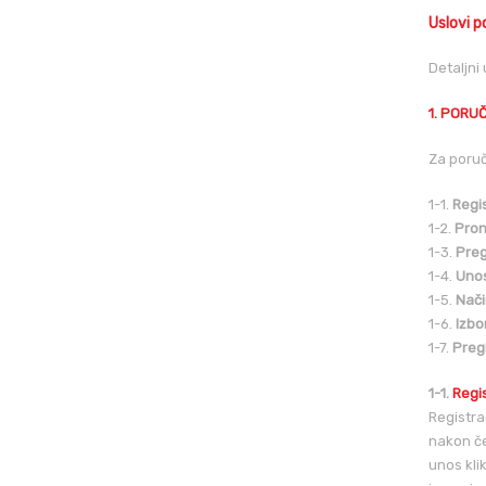
Uslovi 
Detaljni
1. PORU
Za poruč
1-1.
Regis
1-2.
Pron
1-3.
Preg
1-4.
Unos
1-5.
Nači
1-6.
Izbo
1-7.
Preg
1-1.
Regis
Registra
nakon če
unos kli