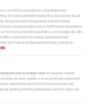
m u vlasništvu je preduzeća vlasnikabrenda
ilima, OE ili proizvođačkim kodovima, isporučene su od
s. Iako proizvođač i preduzeće vlasnik brenda
ne možemo da garantujemo da su 100% tačne, kompletne,
 za tačnost pomenutih podataka u ovom poglavlju. Ako
 vratiti u nekorišćenom stanju, sa kompletnom
roku od 14 dana od dana preuzimanja. Uslove za
OBE.
rboparts.com su krajnje cene
. Preduzeće vlasnik
izvoda, ali samo ukoliko o tome prethodno obavesti
Preduzeće vlasnik brenda D2TurboParts ima pravo da
rube greške prilikom postavljanja cene na sajtu, npr.