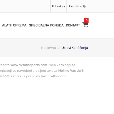
Prijavi se
Registracija
0
ALATI I OPREMA
SPECIJALNA PONUDA
KONTAKT
Naslovna
Uslovi Korišćenja
resore
www.d2turboparts.com
i web kataloga za
enja
koji su navedeni u daljem tekstu.
Molimo Vas da ih
s.com
zadržava pravo da bez prethodnog