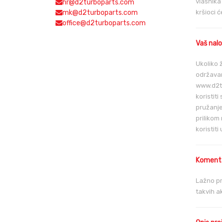
vlasnika
hr@d2turboparts.com
mk@d2turboparts.com
kršioci c
office@d2turboparts.com
Vaš nal
Ukoliko 
održavanj
www.d2tu
koristit
pružanje
prilikom
koristiti
Komentar
Lažno pr
takvih a