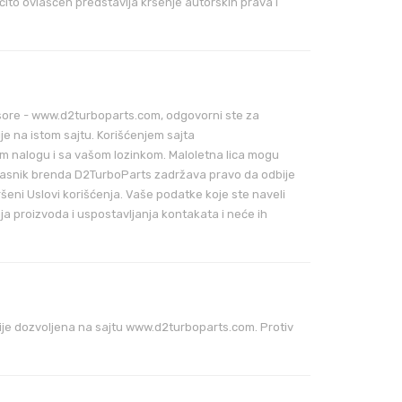
čito ovlašćen predstavlja kršenje autorskih prava i
resore - www.d2turboparts.com, odgovorni ste za
ije na istom sajtu. Korišćenjem sajta
m nalogu i sa vašom lozinkom. Maloletna lica mogu
e vlasnik brenda D2TurboParts zadržava pravo da odbije
šeni Uslovi korišćenja. Vaše podatke koje ste naveli
ja proizvoda i uspostavljanja kontakata i neće ih
nije dozvoljena na sajtu www.d2turboparts.com. Protiv