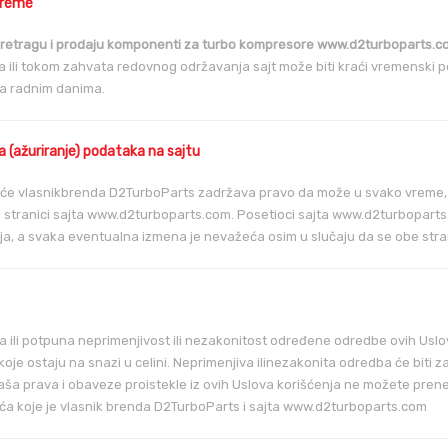
vreme
pretragu i prodaju komponenti za turbo kompresore www.d2turboparts.com
 ili tokom zahvata redovnog održavanja sajt može biti kraći vremenski 
a radnim danima.
(ažuriranje) podataka na sajtu
e vlasnikbrenda D2TurboParts zadržava pravo da može u svako vreme, 
oj stranici sajta www.d2turboparts.com. Posetioci sajta www.d2turbopar
ja, a svaka eventualna izmena je nevažeća osim u slučaju da se obe str
a ili potpuna neprimenjivost ili nezakonitost određene odredbe ovih Uslo
koje ostaju na snazi u celini. Neprimenjiva ilinezakonita odredba će b
aša prava i obaveze proistekle iz ovih Uslova korišćenja ne možete prene
a koje je vlasnik brenda D2TurboParts i sajta www.d2turboparts.com