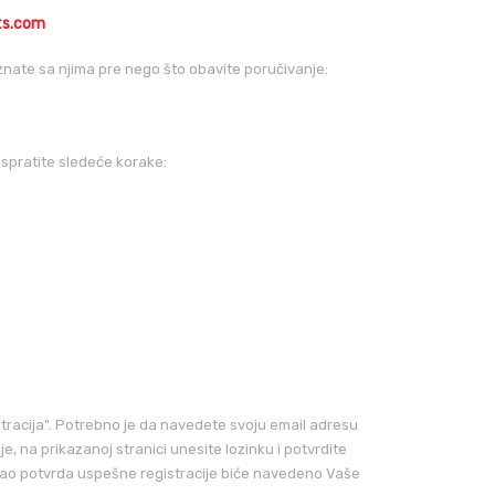
ts.com
znate sa njima pre nego što obavite poručivanje:
spratite sledeće korake:
stracija". Potrebno je da navedete svoju email adresu
, na prikazanoj stranici unesite lozinku i potvrdite
kao potvrda uspešne registracije biće navedeno Vaše