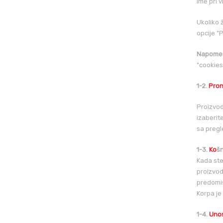
ime pri 
Ukoliko 
opcije "
Napome
"cookies
1-2.
Pron
Proizvod
izaberit
sa pregl
1-3.
Ko
šn
Kada ste 
proizvodi
predomisl
Korpa je
1-4.
Unos