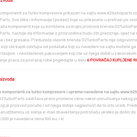
oizvoda
komponenti za turbo kompresore prikazan na sajtu www.d2turboparts.co
arts. Sve slike i informacije (podaci) koje su prikazane u pretrazi po voz
ača komponenti koje su korišćene za krajni proizvod brenda D2TurboPart
arts, nastoje da informacije o proizvodima budu što preciznije, opet 
 i bez grešaka. Preduzeće vlasnik brenda D2TurboParts nije odgovorno
 koji ste kupili odstupa od podataka koji su navedeni na sajtu možete ga
acijom i neoštećenim pakovanjem koji ste uz njega dobili u zakonskom 
anje prava za povraćaj robe pogledajte u delu
6 POVRAĆAJ KUPLJENE R
oizvoda
 komponenti za turbo kompresore i opreme navedene na sajtu www.d2tu
2TurboParts zadržava pravo promene cene nakon poručivanja nekog pro
 koji je proizvod poručio i od njega dobije saglasnost da to isto uradi. 
arudžbenicu uz slanje e-mail obaveštenja potrošaču ukoliko je došlo do g
.000 je navedena cena 100 eu, i sl.