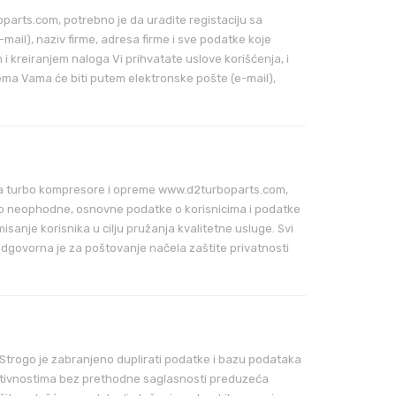
arts.com, potrebno je da uradite registaciju sa
mail), naziv firme, adresa firme i sve podatke koje
 i kreiranjem naloga Vi prihvatate uslove korišćenja, i
ma Vama će biti putem elektronske pošte (e-mail),
 za turbo kompresore i opreme www.d2turboparts.com,
mo neophodne, osnovne podatke o korisnicima i podatke
nje korisnika u cilju pružanja kvalitetne usluge. Svi
dgovorna je za poštovanje načela zaštite privatnosti
Strogo je zabranjeno duplirati podatke i bazu podataka
im aktivnostima bez prethodne saglasnosti preduzeća