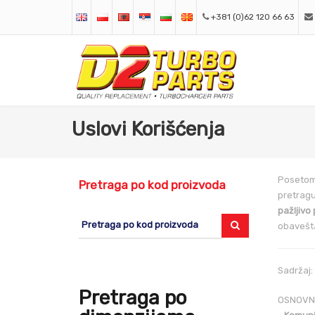
+381 (0)62 120 66 63
Uslovi Korišćenja
Posetom 
Pretraga po kod proizvoda
pretragu
pažljivo 
obavešta
Sadržaj:
Pretraga po
OSNOVN