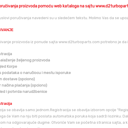
poručivanja proizvoda pomoću web kataloga na sajtu www.d2turbopar
 uslovi poručivanja navedeni su u sledećem tekstu. Molimo Vas da se upo
ČIVANJE
ivanje proizvoda iz ponude sajta www.d2turboparts.com potrebno je da i
tracija
alaženje željenog proizvoda
led Korpe
 podataka o naručiocu i mestu isporuke
n dostave (opciono)
r načina plaćanja (opciono)
led i potvrda narudžbenice
tracija
cija se obavlja samo jednom.Registracija se obavlja izborom opcije "Regi
ga će Vam na nju biti poslata automatska poruka koja sadrži lozinku. Dalje
kom na odgovarajuće dugme. Otvoriće Vam se početna stranica sajta, a 