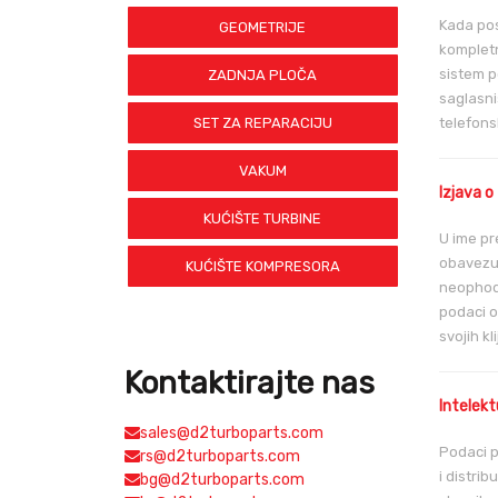
Kada pos
GEOMETRIJE
kompletn
sistem p
ZADNJA PLOČA
saglasni
SET ZA REPARACIJU
telefons
VAKUM
Izjava o
KUĆIŠTE TURBINE
U ime pr
obavezuj
KUĆIŠTE KOMPRESORA
neophodn
podaci o
svojih kl
Kontaktirajte nas
Intelekt
sales@d2turboparts.com
Podaci p
rs@d2turboparts.com
i distri
bg@d2turboparts.com