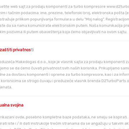
etite web sajt za prodaju komponenti za turbo kompresore www.d2turbop
im i tačnim podacima: ime, prezime, telefonski broj, elektronska pošta (e-
otražuje prilikom popunjivanja formulara u delu “Moj nalog”. Registracijom
ste da sa nama komunicirate elektronskim putem. Naša komunikacija pre
kim pozivima ili putem obaveštenja koja ćemo objavljivati na ovom sajtu.
 zaštiti privatnos
ti
eduzeća Makedogas d.o.o., koje je vlasnik sajta za prodaju komponenti
emo se da ćemo čuvati privatnost svih naših korisnika. Prikupljamo sa
e za dostavu komponenti i opreme za turbo kompresore, kao i za informisa
 korisnicima se strogo čuvaju i preduzeće vlasnik brenda D2TurboParts o
ijenata.
ualna svojina
rikazani ovde, posebno kompletne baze podataka, ne smeju se kopirati. 
buirati iste i / ili dati instrukcije trećim stranama da se angažuju u takv