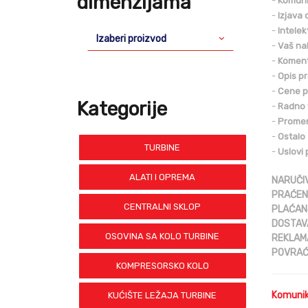
dimenzijama
-
Komuni
-
Izjava 
-
Intelek
Izaberi proizvod
-
Vaš na
-
Komenta
-
Opis p
-
Cene p
Kategorije
-
Radno
-
Promen
-
Ostalo
TURBINE
-
Uslovi
ALATI I OPREMA
NARUČI
PRAĆEN
CENTRALNI SKLOP
PLAĆAN
DOSTAV
OSOVINA SA KOLO TURBINE
REKLAM
POVRAĆ
KOMPRESORSKO KOLO
Komunik
KUĆIŠTE LEŽAJA TURBINE