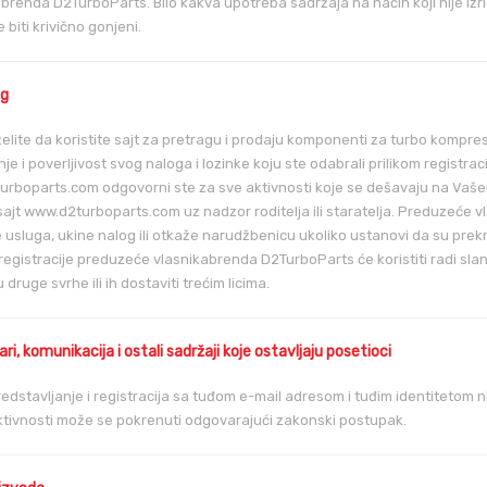
 brenda D2TurboParts. Bilo kakva upotreba sadržaja na način koji nije izri
́e biti krivično gonjeni.
og
želite da koristite sajt za pretragu i prodaju komponenti za turbo komp
e i poverljivost svog naloga i lozinke koju ste odabrali prilikom registrac
rboparts.com odgovorni ste za sve aktivnosti koje se dešavaju na Vaše
i sajt www.d2turboparts.com uz nadzor roditelja ili staratelja. Preduzeć
 usluga, ukine nalog ili otkaže narudžbenicu ukoliko ustanovi da su prekr
 registracije preduzeće vlasnikabrenda D2TurboParts će koristiti radi slan
 u druge svrhe ili ih dostaviti trećim licima.
i, komunikacija i ostali sadržaji koje ostavljaju posetioci
edstavljanje i registracija sa tuđom e-mail adresom i tuđim identitetom 
ktivnosti može se pokrenuti odgovarajući zakonski postupak.