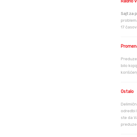
Radno 
Sajt za 
problema
17 časov
Promena 
Preduzeć
bilo koj
korišćen
Ostalo
Delimičn
odredbi 
ste da V
preduzeć