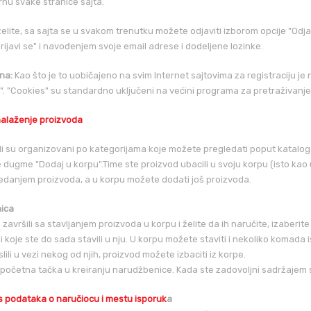
vrhu svake stranice sajta.
želite, sa sajta se u svakom trenutku možete odjaviti izborom opcije "Odj
Prijavi se" i navođenjem svoje email adrese i dodeljene lozinke.
na:
Kao što je to uobičajeno na svim Internet sajtovima za registraciju 
". "Cookies" su standardno uključeni na većini programa za pretraživanje
alaženje proizvoda
i su organizovani po kategorijama koje možete pregledati poput kataloga
e dugme "Dodaj u korpu".Time ste proizvod ubacili u svoju korpu (isto kao 
edanjem proizvoda, a u korpu možete dodati još proizvoda.
ica
završili sa stavljanjem proizvoda u korpu i želite da ih naručite, izaberite
 koje ste do sada stavili u nju. U korpu možete staviti i nekoliko komada ist
ili u vezi nekog od njih, proizvod možete izbaciti iz korpe.
 početna tačka u kreiranju narudžbenice. Kada ste zadovoljni sadržajem sv
 podataka o naručiocu i mestu isporuk
a