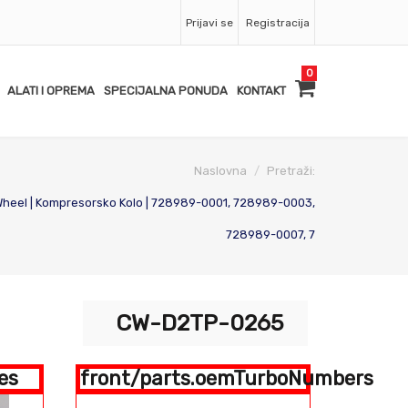
Prijavi se
Registracija
0
ALATI I OPREMA
SPECIJALNA PONUDA
KONTAKT
Naslovna
Pretraži:
eel | Kompresorsko Kolo | 728989-0001, 728989-0003,
728989-0007, 7
CW-D2TP-0265
es
front/parts.oemTurboNumbers