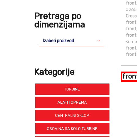
front
0265
Pretraga po
Cross
dimenzijama
front
front
front
Izaberi proizvod
Kompr
front
front
Kategorije
fron
TURBINE
ALATI I OPREMA
CENTRALNI SKLOP
OSOVINA SA KOLO TURBINE