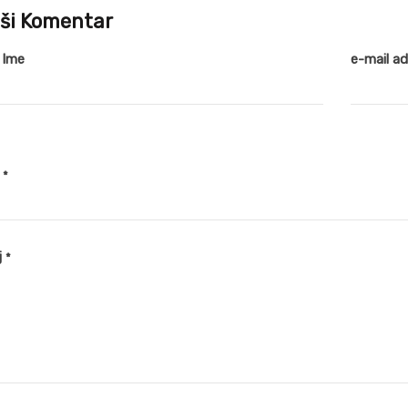
ši Komentar
 Ime
e-mail a
v
*
j
*