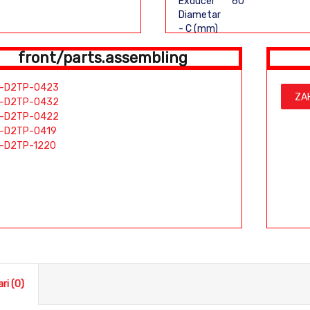
Exducer
60
Diametar
- C (mm)
front/parts.assembling
Total
Height -
D (mm)
-D2TP-0423
ZA
-D2TP-0432
E (mm)
-D2TP-0422
-D2TP-0419
Super back
-D2TP-1220
ri (0)