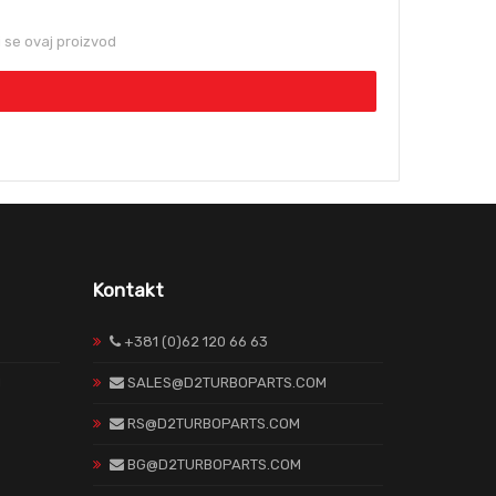
se ovaj proizvod
Kontakt
+381 (0)62 120 66 63
H
SALES@D2TURBOPARTS.COM
RS@D2TURBOPARTS.COM
BG@D2TURBOPARTS.COM