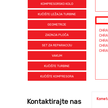
KOMPRESORSKO KOLO
KUĆIŠTE LEŽAJA TURBINE
GEOMETRIJE
CHRA
ZADNJA PLOČA
CHRA
CHRA
SET ZA REPARACIJU
CHRA
CHRA
VAKUM
KUĆIŠTE TURBINE
KUĆIŠTE KOMPRESORA
Kometa
Kontaktirajte nas