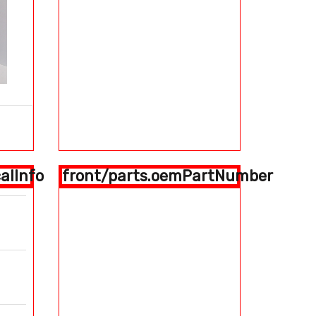
alInfo
front/parts.oemPartNumber