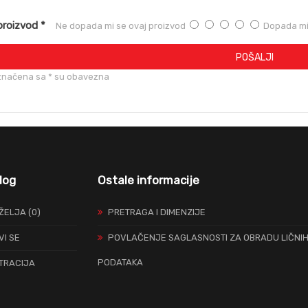
proizvod *
Ne dopada mi se ovaj proizvod
Dopada mi 
POŠALJI
značena sa * su obavezna
log
Ostale informacije
 ŽELJA (0)
PRETRAGA I DIMENZIJE
VI SE
POVLAČENJE SAGLASNOSTI ZA OBRADU LIČNI
PODATAKA
TRACIJA