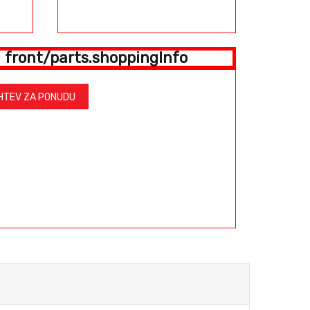
front/parts.shoppingInfo
HTEV ZA PONUDU