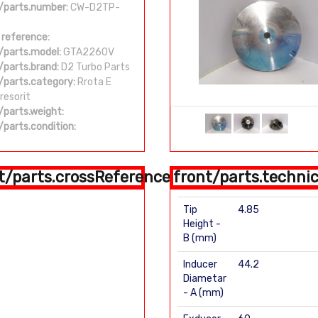
/parts.number:
CW-D2TP-
 reference:
/parts.model:
GTA2260V
/parts.brand:
D2 Turbo Parts
/parts.category:
Rrota E
esorit
/parts.weight:
/parts.condition:
t/parts.crossReference
front/parts.technic
Tip
4.85
Height -
B (mm)
Inducer
44.2
Diametar
- A (mm)