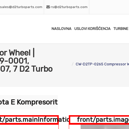
sales@d2turboparts.com
rs@d2turboparts.com
NASLOVNA
USLOVI KORIŠĆENJA
TURBINE
 Wheel |
89-0001,
CW-D2TP-0265 Compressor Wh
7, 7 D2 Turbo
ota E Kompresorit
t/parts.mainInformation
front/parts.imag