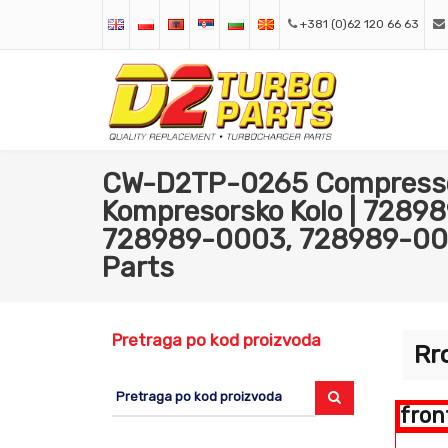
+381 (0)62 120 66 63
CW-D2TP-0265 Compressor
Kompresorsko Kolo | 7289
728989-0003, 728989-000
Parts
Pretraga po kod proizvoda
Rr
fron