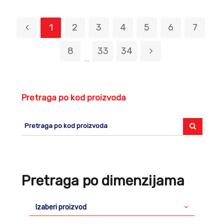
1
2
3
4
5
6
7
8
33
34
...
Pretraga po kod proizvoda
Pretraga po dimenzijama
Izaberi proizvod