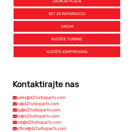
ZADNJA PLOČA
SET ZA REPARACIJU
VAKUM
KUĆIŠTE TURBINE
KUĆIŠTE KOMPRESORA
Kontaktirajte nas
sales@d2turboparts.com
rs@d2turboparts.com
bg@d2turboparts.com
hr@d2turboparts.com
mk@d2turboparts.com
office@d2turboparts.com