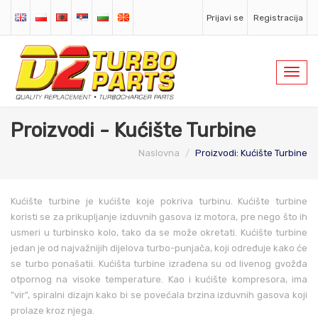
Prijavi se
Registracija
Toggl
navig
Proizvodi - Kućište Turbine
Naslovna
Proizvodi: Kućište Turbine
Kućište turbine je kućište koje pokriva turbinu. Kućište turbine
koristi se za prikupljanje izduvnih gasova iz motora, pre nego što ih
usmeri u turbinsko kolo, tako da se može okretati. Kućište turbine
jedan je od najvažnijih dijelova turbo-punjača, koji određuje kako će
se turbo ponašatii. Kućišta turbine izrađena su od livenog gvožđa
otpornog na visoke temperature. Kao i kućište kompresora, ima
"vir", spiralni dizajn kako bi se povećala brzina izduvnih gasova koji
prolaze kroz njega.