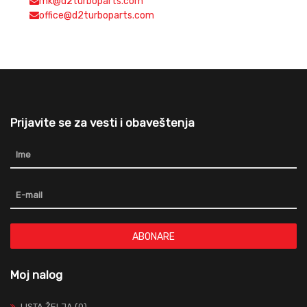
mk@d2turboparts.com
office@d2turboparts.com
Prijavite se za vesti i obaveštenja
ABONARE
Moj nalog
LISTA ŽELJA (0)