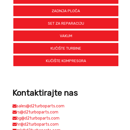
ZADNJA PLOČA
SET ZA REPARACIJU
VAKUM
KUĆIŠTE TURBINE
KUĆIŠTE KOMPRESORA
Kontaktirajte nas
sales@d2turboparts.com
rs@d2turboparts.com
bg@d2turboparts.com
hr@d2turboparts.com