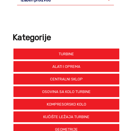
Izaberi proizvod
Kategorije
TURBINE
ALATI I OPREMA
CENTRALNI SKLOP
OSOVINA SA KOLO TURBINE
KOMPRESORSKO KOLO
KUĆIŠTE LEŽAJA TURBINE
GEOMETRIJE