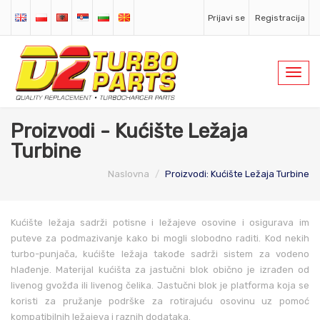
Prijavi se
Registracija
Toggl
navig
Proizvodi - Kućište Ležaja
Turbine
Naslovna
Proizvodi: Kućište Ležaja Turbine
Kućište ležaja sadrži potisne i ležajeve osovine i osigurava im
puteve za podmazivanje kako bi mogli slobodno raditi. Kod nekih
turbo-punjača, kućište ležaja takođe sadrži sistem za vodeno
hlađenje. Materijal kućišta za jastučni blok obično je izrađen od
livenog gvožđa ili livenog čelika. Jastučni blok je platforma koja se
koristi za pružanje podrške za rotirajuću osovinu uz pomoć
kompatibilnih ležajeva i raznih dodataka.