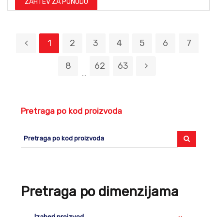
ZAHTEV ZA PONUDU
1
2
3
4
5
6
7
8
62
63
...
Pretraga po kod proizvoda
Pretraga po dimenzijama