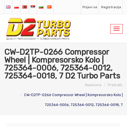
Prijavi se
Registracija
Toggl
navig
CW-D2TP-0266 Compressor
Wheel | Kompresorsko Kolo |
725364-0006, 725364-0012,
725364-0018, 7 D2 Turbo Parts
Naslovna
Pretraži:
CW-D2TP-0266 Compressor Wheel | Kompresorsko Kolo |
725364-0006, 725364-0012, 725364-0018, 7