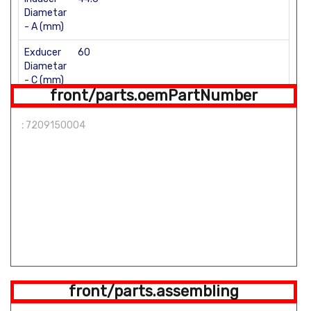
Diametar
- A (mm)
Exducer
60
Diametar
- C (mm)
front/parts.oemPartNumber
Total
Height -
:
7209150004
D (mm)
E (mm)
Super back Number of Blades: 5\5
front/parts.assembling