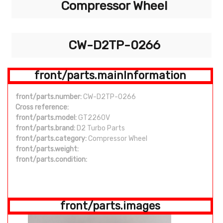
Compressor Wheel
CW-D2TP-0266
front/parts.mainInformation
front/parts.number:
CW-D2TP-0266
Cross reference:
front/parts.model:
GT2260V
front/parts.brand:
D2 Turbo Parts
front/parts.category:
Compressor Wheel
front/parts.weight:
front/parts.condition:
front/parts.images