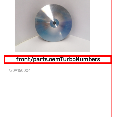
front/parts.oemTurboNumbers
7209150004