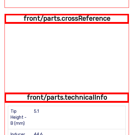
front/parts.crossReference
front/parts.technicalInfo
Tip
5.1
Height -
B (mm)
Inducer
44.6