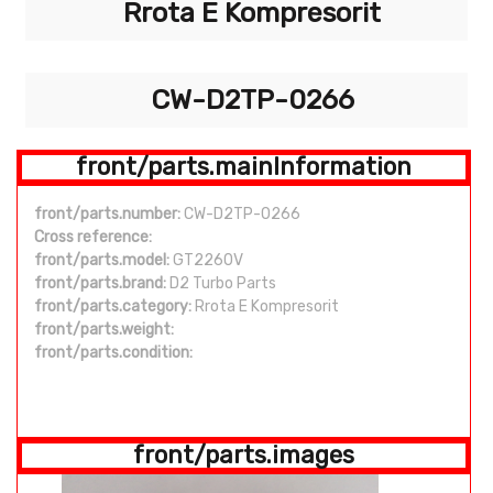
Rrota E Kompresorit
CW-D2TP-0266
front/parts.mainInformation
front/parts.number:
CW-D2TP-0266
Cross reference:
front/parts.model:
GT2260V
front/parts.brand:
D2 Turbo Parts
front/parts.category:
Rrota E Kompresorit
front/parts.weight:
front/parts.condition:
front/parts.images