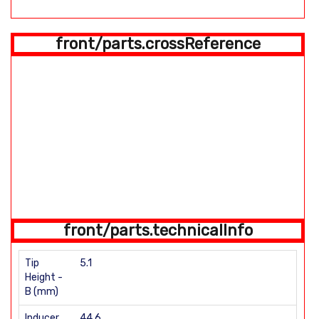
front/parts.crossReference
front/parts.technicalInfo
Tip
5.1
Height -
B (mm)
Inducer
44.6