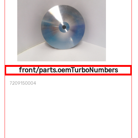
front/parts.oemTurboNumbers
7209150004