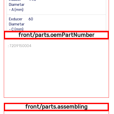
Diametar
- A (mm)
Exducer
60
Diametar
- C (mm)
front/parts.oemPartNumber
Total
Height -
:
7209150004
D (mm)
E (mm)
Super back Number of Blades: 5\5
front/parts.assembling