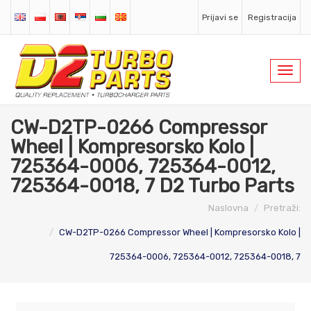
Prijavi se
Registracija
Toggl
navig
CW-D2TP-0266 Compressor
Wheel | Kompresorsko Kolo |
725364-0006, 725364-0012,
725364-0018, 7 D2 Turbo Parts
Naslovna
Pretraži:
CW-D2TP-0266 Compressor Wheel | Kompresorsko Kolo |
725364-0006, 725364-0012, 725364-0018, 7