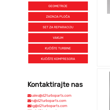
GEOMETRIJE
ZADNJA PLOČA
SET ZA REPARACIJU
VAKUM
KUĆIŠTE TURBINE
KUĆIŠTE KOMPRESORA
Kontaktirajte nas
sales@d2turboparts.com
rs@d2turboparts.com
bg@d2turboparts.com