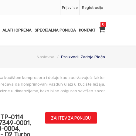
Prijavi se
Registracija
0
ALATI I OPREMA
SPECIJALNA PONUDA
KONTAKT
Naslovna
Proizvodi: Zadnja Ploča
sa kućištem kompresora i deluje kao zadržavajući faktor
prečava da komprimovani vazduh ulazi u kućište ležaja.
cizne u dimenzijama, kako bi se osigurao savršen zazor
TP-0114
ZAHTEV ZA PONUDU
757349-0001,
0-0004,
- D2 Turbo