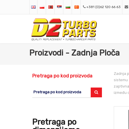
+381 (0)62 120 66 63
Proizvodi - Zadnja Ploča
Zadnja p
Pretraga po kod proizvoda
sistemu 
zaptivna
između o
Pretraga po