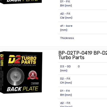
D1 - Fit
BH (mm)
d2 - Fit
CW (mm)
d1 - bore
(mm)
Thickness
BP-D2TP-0419 BP-D
Turbo Parts
D3 - OD
0
(mm)
D2 - Fit
CH (mm)
D1 - Fit
BH (mm)
d2 - Fit