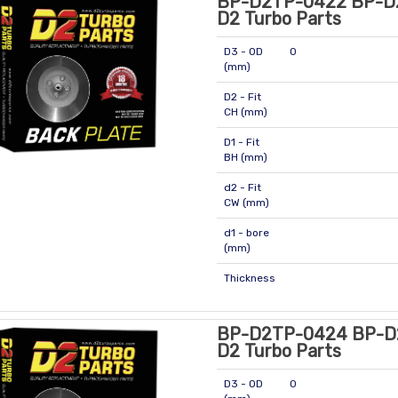
BP-D2TP-0422 BP-D
D2 Turbo Parts
D3 - OD
0
(mm)
D2 - Fit
CH (mm)
D1 - Fit
BH (mm)
d2 - Fit
CW (mm)
d1 - bore
(mm)
Thickness
BP-D2TP-0424 BP-D
D2 Turbo Parts
D3 - OD
0