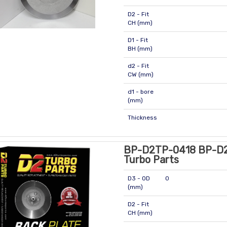
D2 - Fit
CH (mm)
D1 - Fit
BH (mm)
d2 - Fit
CW (mm)
d1 - bore
(mm)
Thickness
BP-D2TP-0418 BP-D
Turbo Parts
D3 - OD
0
(mm)
D2 - Fit
CH (mm)