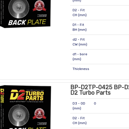
(mm)
D2 - Fit
CH (mm)
D1 - Fit
BH (mm)
d2 - Fit
CW (mm)
d1 - bore
(mm)
Thickness
BP-D2TP-0425 BP-D
D2 Turbo Parts
D3 - OD
0
(mm)
D2 - Fit
CH (mm)