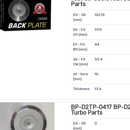
Parts
D3 - OD
125.15
(mm)
D2 - Fit
117.9
CH (mm)
D1 - Fit
44
BH (mm)
d2 - Fit
50.4
CW (mm)
d1 - bore
10
(mm)
Thickness
13.6
BP-D2TP-0417 BP-D
Turbo Parts
D3 - OD
0
(mm)