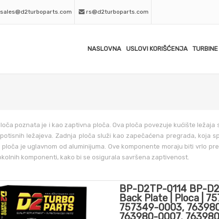
sales@d2turboparts.com
rs@d2turboparts.com
NASLOVNA
USLOVI KORIŠĆENJA
TURBINE
loča poznata je i kao zaptivna ploča. Ova ploča povezuje kućište ležaja 
potisnih ležajeva. Zadnja ploča služi kao zapečaćena pregrada, koja s
 ploča je uglavnom od aluminijuma. Ove komponente moraju biti vrlo pre
kolnih komponenti, kako bi se osigurala savršena zaptivenost.
BP-D2TP-0114 BP-D2
Back Plate | Ploca | 
757349-0003, 76398
763980-0007, 763980