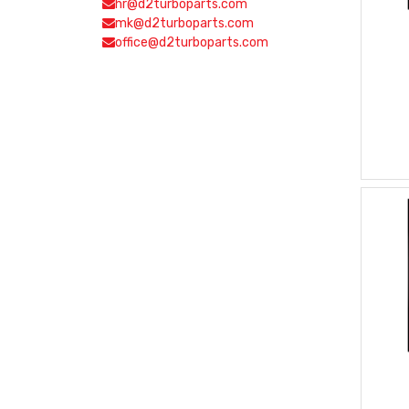
hr@d2turboparts.com
mk@d2turboparts.com
office@d2turboparts.com