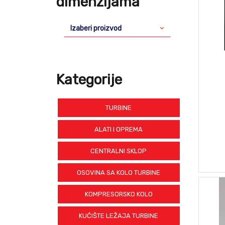
dimenzijama
Izaberi proizvod
Kategorije
TURBINE
ALATI I OPREMA
CENTRALNI SKLOP
OSOVINA SA KOLO TURBINE
KOMPRESORSKO KOLO
KUĆIŠTE LEŽAJA TURBINE