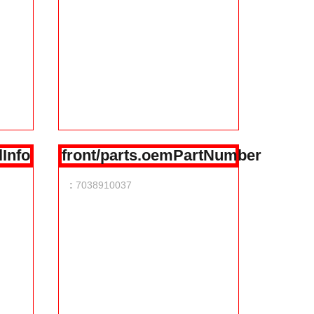
lInfo
front/parts.oemPartNumber
:
7038910037