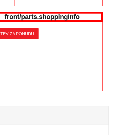
front/parts.shoppingInfo
TEV ZA PONUDU