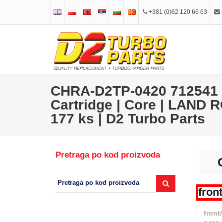
+381 (0)62 120 66 63
CHRA-D2TP-0420 712541 
Cartridge | Core | LAND 
177 ks | D2 Turbo Parts
Pretraga po kod proizvoda
fron
front