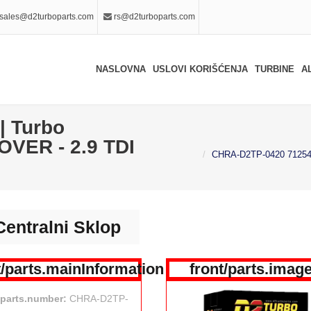
sales@d2turboparts.com
rs@d2turboparts.com
NASLOVNA
USLOVI KORIŠĆENJA
TURBINE
A
| Turbo
ROVER - 2.9 TDI
CHRA-D2TP-0420 712541 
Centralni Sklop
t/parts.mainInformation
front/parts.imag
/parts.number:
CHRA-D2TP-