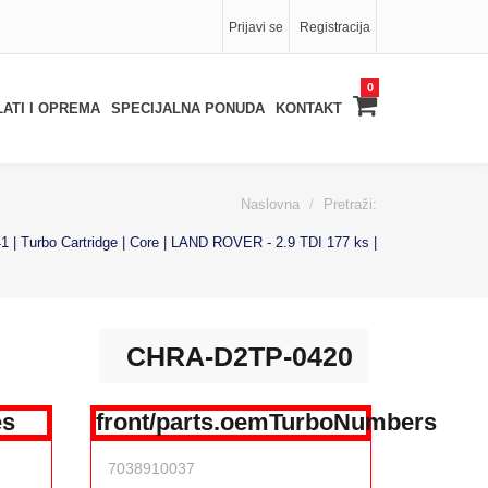
Prijavi se
Registracija
0
LATI I OPREMA
SPECIJALNA PONUDA
KONTAKT
Naslovna
Pretraži:
| Turbo Cartridge | Core | LAND ROVER - 2.9 TDI 177 ks |
CHRA-D2TP-0420
es
front/parts.oemTurboNumbers
7038910037