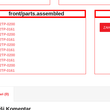
front/parts.assembled
2TP-0200
ZAH
2TP-0161
2TP-0200
2TP-0161
2TP-0200
2TP-0161
2TP-0200
2TP-0161
2TP-0200
2TP-0161
2TP-0200
2TP-0161
2TP-0141
2TP-0173
ri (0)
2TP-0242
2TP-0246
2TP-0159
ši Komentar