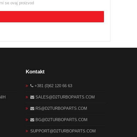
i se ovaj proizvod
Kontakt
+381 (0)62 120 66 63
NIH
SALES@D2TURBOPARTS.COM
RS@D2TURBOPARTS.COM
BG@D2TURBOPARTS.COM
SUPPORT@D2TURBOPARTS.COM