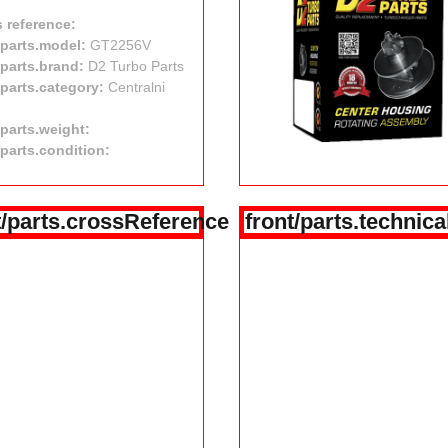
 reference:
/parts.model:
GT2256V
/parts.brand:
D2 Turbo Parts
/parts.category:
Centralni
/parts.weight:
/parts.condition:
t/parts.crossReference
front/parts.technica