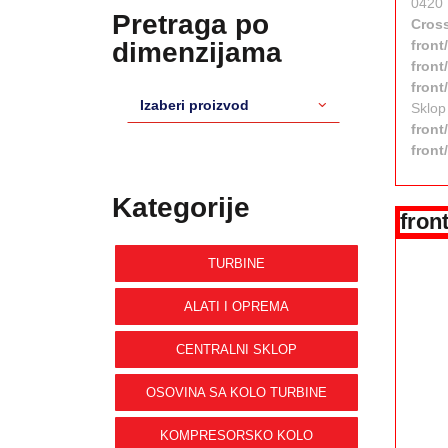
0420
Pretraga po
Cross
dimenzijama
front
front
front
Izaberi proizvod
Sklop
front
front
Kategorije
fron
TURBINE
ALATI I OPREMA
CENTRALNI SKLOP
OSOVINA SA KOLO TURBINE
KOMPRESORSKO KOLO