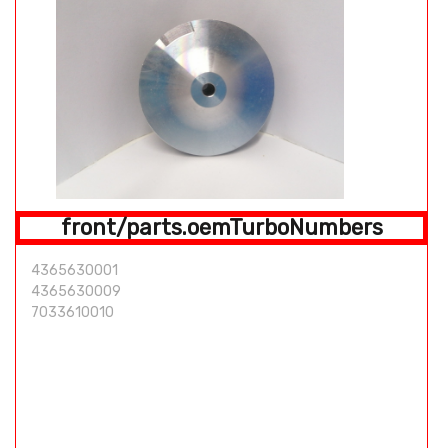
front/parts.oemTurboNumbers
4365630001
4365630009
7033610010