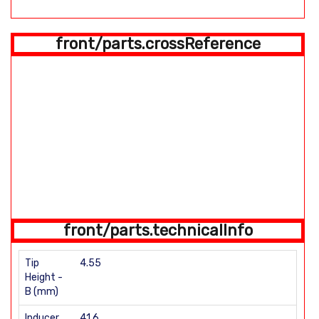
front/parts.crossReference
front/parts.technicalInfo
Tip
4.55
Height -
B (mm)
Inducer
41.6