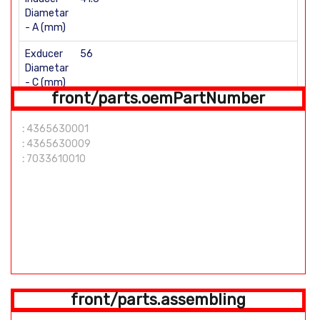
Diametar
- A (mm)
Exducer
56
Diametar
- C (mm)
front/parts.oemPartNumber
Total
Height -
:
4365630001
D (mm)
:
4365630009
:
7033610010
E (mm)
Super back Number of Blades: 6\6
front/parts.assembling