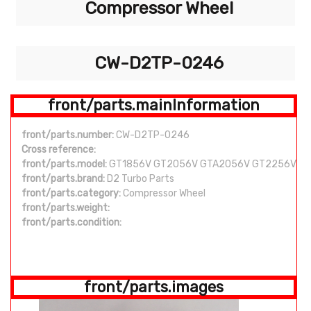
Compressor Wheel
CW-D2TP-0246
front/parts.mainInformation
front/parts.number:
CW-D2TP-0246
Cross reference:
front/parts.model:
GT1856V GT2056V GTA2056V GT2256V
front/parts.brand:
D2 Turbo Parts
front/parts.category:
Compressor Wheel
front/parts.weight:
front/parts.condition:
front/parts.images