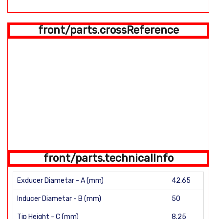
front/parts.crossReference
front/parts.technicalInfo
Exducer Diametar - A (mm)
42.65
Inducer Diametar - B (mm)
50
Tip Height - C (mm)
8.25