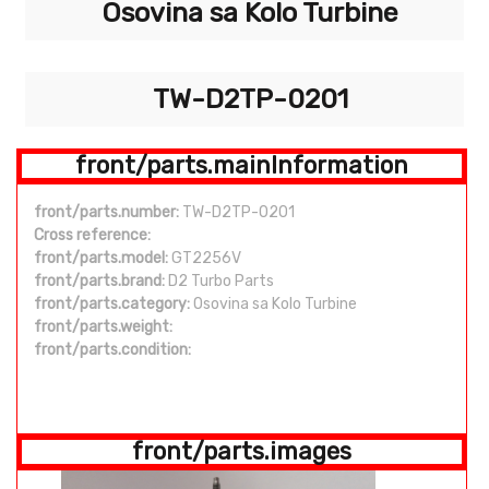
Osovina sa Kolo Turbine
TW-D2TP-0201
front/parts.mainInformation
front/parts.number:
TW-D2TP-0201
Cross reference:
front/parts.model:
GT2256V
front/parts.brand:
D2 Turbo Parts
front/parts.category:
Osovina sa Kolo Turbine
front/parts.weight:
front/parts.condition:
front/parts.images