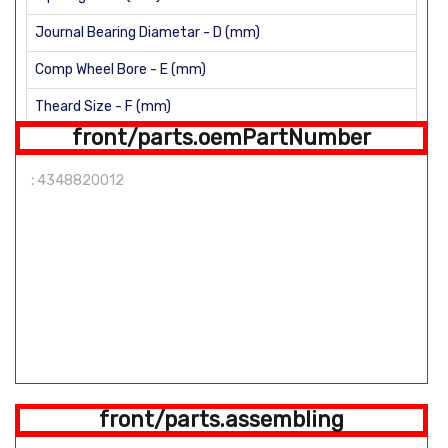
Journal Bearing Diametar - D (mm)
Comp Wheel Bore - E (mm)
Theard Size - F (mm)
front/parts.oemPartNumber
H (mm)
:
4348820012
Straight shaft Shaft length: 92,5mm Number of Blades: 9
front/parts.assembling