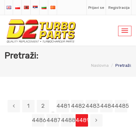
Prijavi se
Registracija
Toggl
navig
Pretraži:
Naslovna
Pretraži:
1
2
4481
4482
4483
4484
4485
...
4486
4487
4488
4489