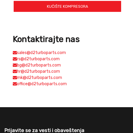
KUĆIŠTE KOMPRESORA
Kontaktirajte nas
sales@d2turboparts.com
rs@d2turboparts.com
bg@d2turboparts.com
hr@d2turboparts.com
mk@d2turboparts.com
office@d2turboparts.com
Prijavite se za vesti i obaveštenja