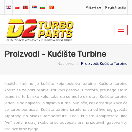
Prijavi se
Registracija
Toggl
navig
Proizvodi - Kućište Turbine
Naslovna
Proizvodi: Kućište Turbine
Kućište turbine je kućište koje pokriva turbinu. Kućište turbine
koristi se za prikupljanje izduvnih gasova iz motora, pre nego što ih
usmeri u turbinsko kolo, tako da se može okretati. Kućište turbine
jedan je od najvažnijih dijelova turbo-punjača, koji određuje kako će
se turbo ponašatii. Kućišta turbine izrađena su od livenog gvožđa
otpornog na visoke temperature. Kao i kućište kompresora, ima
"vir", spiralni dizajn kako bi se povećala brzina izduvnih gasova koji
prolaze kroz njega.