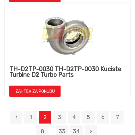
TH-D2TP-0030 TH-D2TP-0030 Kuciste
Turbine D2 Turbo Parts
ZAHTEV ZA PONUDU
1
2
3
4
5
6
7
8
33
34