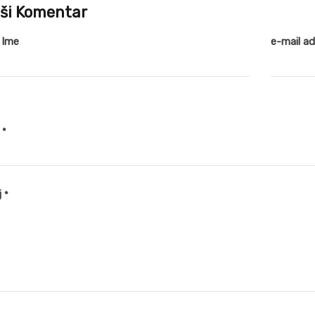
ši Komentar
 Ime
e-mail a
v
*
j
*