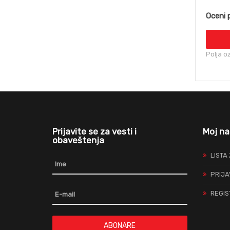
Oceni 
Polja o
Prijavite se za vesti i
Moj na
obaveštenja
LISTA
PRIJA
REGIS
ABONARE