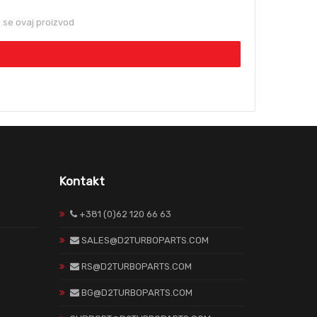
se ovaj proizvod
Kontakt
+381 (0)62 120 66 63
H
SALES@D2TURBOPARTS.COM
RS@D2TURBOPARTS.COM
BG@D2TURBOPARTS.COM