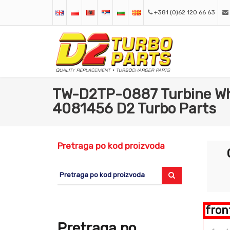
+381 (0)62 120 66 63
TW-D2TP-0887 Turbine Whe
4081456 D2 Turbo Parts
Pretraga po kod proizvoda
fron
Pretraga po