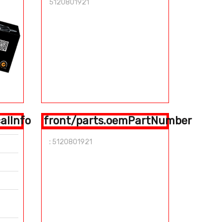
5120801921
alInfo
front/parts.oemPartNumber
:
5120801921