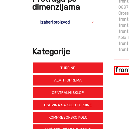
front
dimenzijama
0887
Cross
front
Izaberi proizvod
front
front
Kolo 
front
Kategorije
front
TURBINE
fron
ALATI I OPREMA
CENTRALNI SKLOP
OSOVINA SA KOLO TURBINE
KOMPRESORSKO KOLO