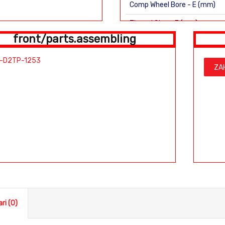
Comp Wheel Bore - E (mm)
Theard Size - F (mm)
front/parts.assembling
H (mm)
-D2TP-1253
ZA
ri (0)