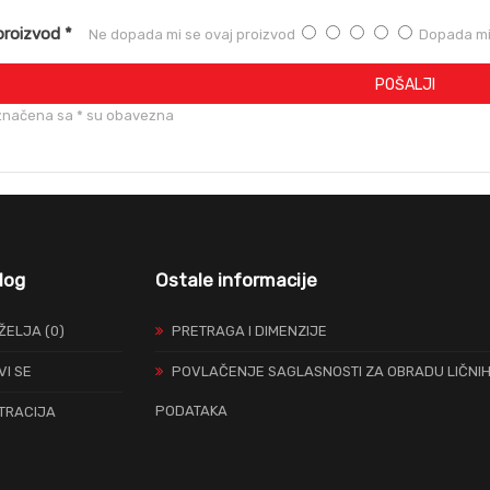
proizvod *
Ne dopada mi se ovaj proizvod
Dopada mi 
POŠALJI
značena sa * su obavezna
log
Ostale informacije
 ŽELJA (0)
PRETRAGA I DIMENZIJE
VI SE
POVLAČENJE SAGLASNOSTI ZA OBRADU LIČNI
PODATAKA
TRACIJA