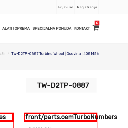
Prijavi se
Registracija
0
ALATI I OPREMA
SPECIJALNA PONUDA
KONTAKT
aži:
TW-D2TP-0887 Turbine Wheel | Osovina | 4081456
TW-D2TP-0887
es
front/parts.oemTurboNumbers