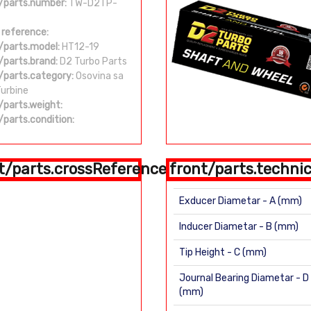
/parts.number:
TW-D2TP-
 reference:
/parts.model:
HT12-19
/parts.brand:
D2 Turbo Parts
/parts.category:
Osovina sa
Turbine
/parts.weight:
/parts.condition:
t/parts.crossReference
front/parts.technic
Exducer Diametar - A (mm)
Inducer Diametar - B (mm)
Tip Height - C (mm)
Journal Bearing Diametar - D
(mm)