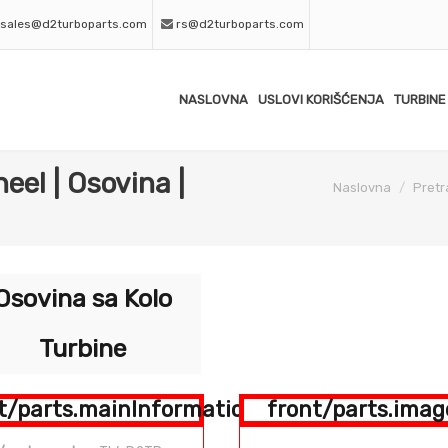
sales@d2turboparts.com
rs@d2turboparts.com
NASLOVNA
USLOVI KORIŠĆENJA
TURBINE
el | Osovina |
Naslovna
Pretr
Osovina sa Kolo
Turbine
t/parts.mainInformation
front/parts.imag