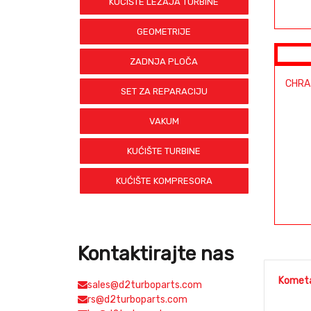
KUĆIŠTE LEŽAJA TURBINE
GEOMETRIJE
ZADNJA PLOČA
CHRA
SET ZA REPARACIJU
VAKUM
KUĆIŠTE TURBINE
KUĆIŠTE KOMPRESORA
Kontaktirajte nas
Kometa
sales@d2turboparts.com
rs@d2turboparts.com