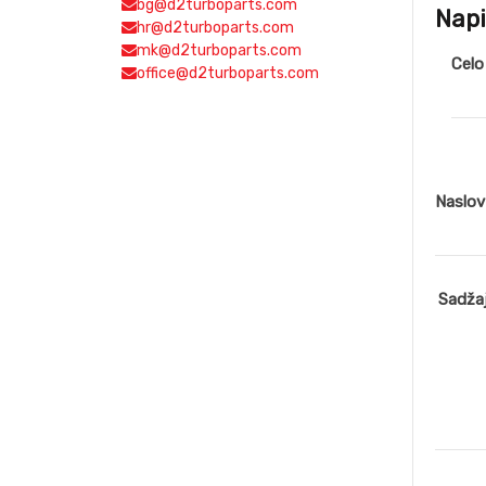
bg@d2turboparts.com
Napi
hr@d2turboparts.com
mk@d2turboparts.com
Celo
office@d2turboparts.com
Naslo
Sadža