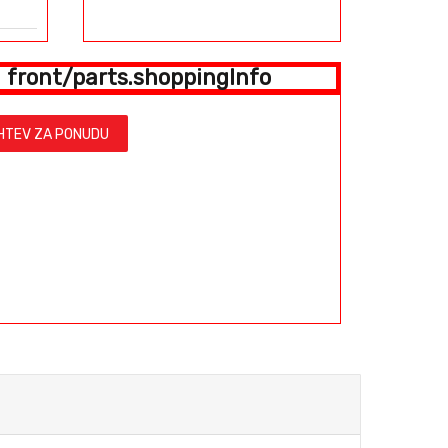
front/parts.shoppingInfo
HTEV ZA PONUDU