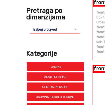
fron
Pretraga po
front
dimenzijama
0374
Cross
front
Izaberi proizvod
front
front
Kolo 
front
Kategorije
front
TURBINE
fron
ALATI I OPREMA
CENTRALNI SKLOP
OSOVINA SA KOLO TURBINE