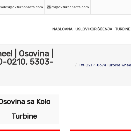
sales@d2turboparts.com
rs@d2turboparts.com
NASLOVNA
USLOVI KORIŠĆENJA
TURBINE
el | Osovina |
0-0210, 5303-
TW-D2TP-0374 Turbine Wheel
Osovina sa Kolo
Turbine