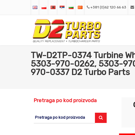
+381 (0)62 120 66 63
TW-D2TP-0374 Turbine Whe
5303-970-0262, 5303-97
970-0337 D2 Turbo Parts
Pretraga po kod proizvoda