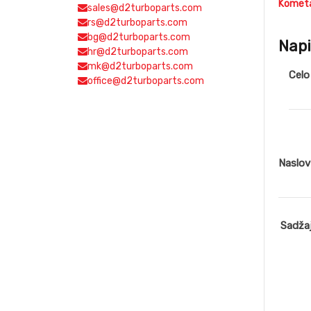
Kometa
sales@d2turboparts.com
rs@d2turboparts.com
bg@d2turboparts.com
Napi
hr@d2turboparts.com
mk@d2turboparts.com
Celo
office@d2turboparts.com
Naslo
Sadža