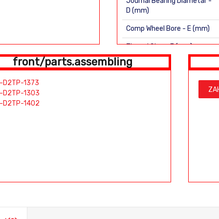
Journal Bearing Diametar -
D (mm)
Comp Wheel Bore - E (mm)
Theard Size - F (mm)
front/parts.assembling
H (mm)
-D2TP-1373
Plate closed Twin P,Ring Number
ZA
-D2TP-1303
Blades: 10
-D2TP-1402