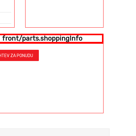
front/parts.shoppingInfo
 of
HTEV ZA PONUDU