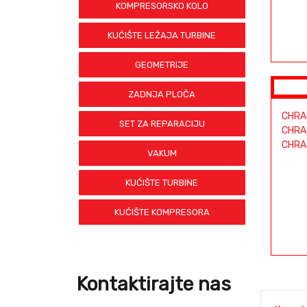
KOMPRESORSKO KOLO
KUĆIŠTE LEŽAJA TURBINE
GEOMETRIJE
ZADNJA PLOČA
CHRA
SET ZA REPARACIJU
CHRA
CHRA
VAKUM
KUĆIŠTE TURBINE
KUĆIŠTE KOMPRESORA
Kontaktirajte nas