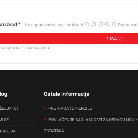
proizvod *
Ne dopada mi se ovaj proizvod
Dopada mi 
POŠALJI
značena sa * su obavezna
log
Ostale informacije
 ŽELJA (0)
PRETRAGA I DIMENZIJE
VI SE
POVLAČENJE SAGLASNOSTI ZA OBRADU LIČNI
PODATAKA
TRACIJA