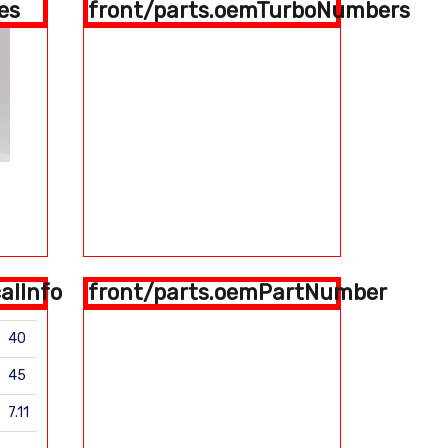
es
front/parts.oemTurboNumbers
alInfo
front/parts.oemPartNumber
40
45
7.11