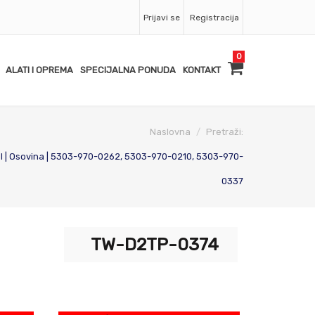
Prijavi se
Registracija
0
ALATI I OPREMA
SPECIJALNA PONUDA
KONTAKT
Naslovna
Pretraži:
 | Osovina | 5303-970-0262, 5303-970-0210, 5303-970-
0337
TW-D2TP-0374