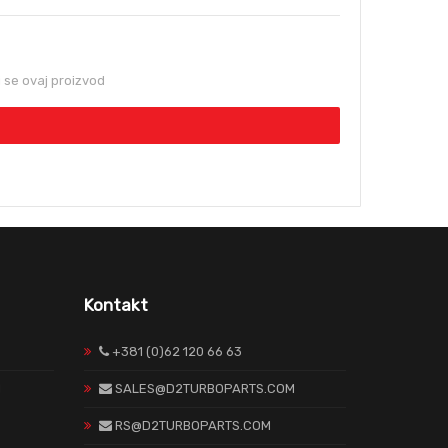
se ovaj proizvod
Kontakt
+381 (0)62 120 66 63
H
SALES@D2TURBOPARTS.COM
RS@D2TURBOPARTS.COM