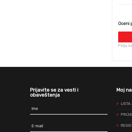
Oceni 
Polja o
Prijavite se za vesti i
Moj na
obaveštenja
LISTA
PRIJA
REGIS