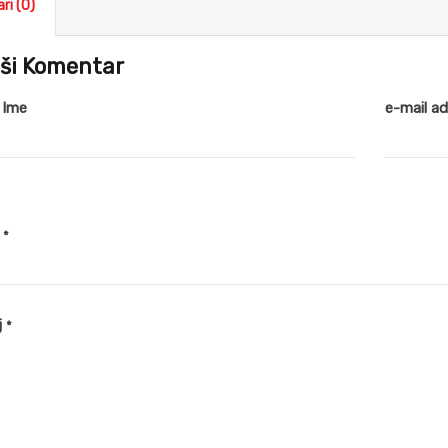
ri (0)
ši Komentar
 Ime
e-mail a
v
*
j
*