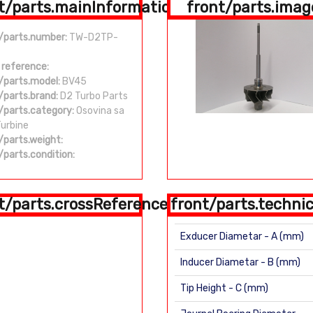
t/parts.mainInformation
front/parts.imag
/parts.number:
TW-D2TP-
 reference:
/parts.model:
BV45
/parts.brand:
D2 Turbo Parts
/parts.category:
Osovina sa
Turbine
/parts.weight:
/parts.condition:
t/parts.crossReference
front/parts.technic
Exducer Diametar - A (mm)
Inducer Diametar - B (mm)
Tip Height - C (mm)