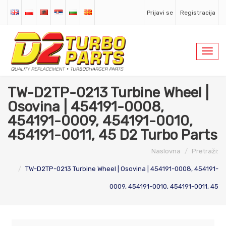
Prijavi se
Registracija
Toggl
navig
TW-D2TP-0213 Turbine Wheel |
Osovina | 454191-0008,
454191-0009, 454191-0010,
454191-0011, 45 D2 Turbo Parts
Naslovna
Pretraži:
TW-D2TP-0213 Turbine Wheel | Osovina | 454191-0008, 454191-
0009, 454191-0010, 454191-0011, 45