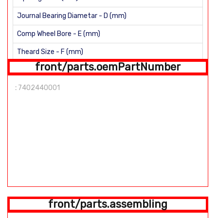
Journal Bearing Diametar - D (mm)
Comp Wheel Bore - E (mm)
Theard Size - F (mm)
front/parts.oemPartNumber
H (mm)
:
7402440001
Straight shaft Shaft length: 99mm Number of Blades: 9
front/parts.assembling