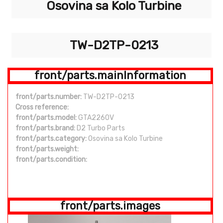
Osovina sa Kolo Turbine
TW-D2TP-0213
front/parts.mainInformation
front/parts.number:
TW-D2TP-0213
Cross reference:
front/parts.model:
GTA2260V
front/parts.brand:
D2 Turbo Parts
front/parts.category:
Osovina sa Kolo Turbine
front/parts.weight:
front/parts.condition:
front/parts.images