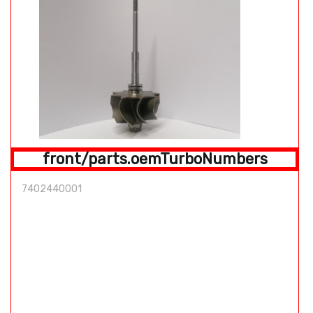
front/parts.oemTurboNumbers
7402440001