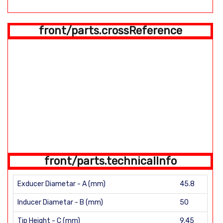
front/parts.crossReference
front/parts.technicalInfo
Exducer Diametar - A (mm)
45.8
Inducer Diametar - B (mm)
50
Tip Height - C (mm)
9.45