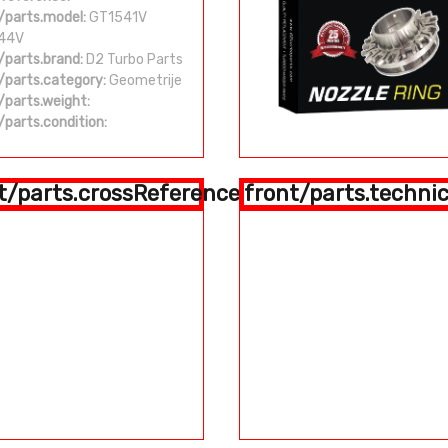
/parts.model:
GT1541V
44V
/parts.brand:
D2 Turbo Parts
/parts.category:
Geometrije
/parts.weight:
/parts.condition:
t/parts.crossReference
front/parts.technic