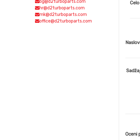
bg@d2turboparts.com
Celo
hr@d2turboparts.com
mk@d2turboparts.com
office@d2turboparts.com
Naslo
Sadža
Oceni 