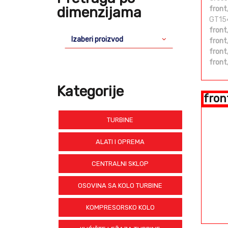
dimenzijama
front
GT15
front
Izaberi proizvod
front
front
front
Kategorije
fron
TURBINE
ALATI I OPREMA
CENTRALNI SKLOP
OSOVINA SA KOLO TURBINE
KOMPRESORSKO KOLO