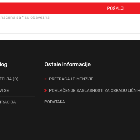
POŠALJI
značena sa * su obavezna
log
Ostale informacije
 ŽELJA (0)
PRETRAGA I DIMENZIJE
VI SE
POVLAČENJE SAGLASNOSTI ZA OBRADU LIČNI
PODATAKA
TRACIJA