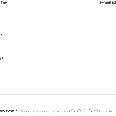
 Ime
e-mail a
v
*
j
*
proizvod *
Ne dopada mi se ovaj proizvod
Dopada mi 