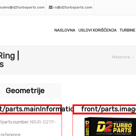
sales@d2turboparts.com
rs@d2turboparts.com
NASLOVNA
USLOVI KORIŠĆENJA
TURBINE
ing |
Naslovna
s
Geometrije
t/parts.mainInformation
front/parts.imag
/parts.number:
NRUR-D2TP-
 reference: