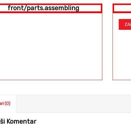
front/parts.assembling
ZA
ri (0)
ši Komentar