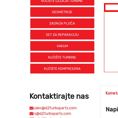
KUĆIŠTE LEŽAJA TURBINE
GEOMETRIJE
ZADNJA PLOČA
SET ZA REPARACIJU
VAKUM
KUĆIŠTE TURBINE
KUĆIŠTE KOMPRESORA
Kometa
Kontaktirajte nas
sales@d2turboparts.com
Napi
rs@d2turboparts.com