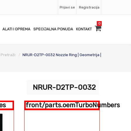
Prijavi se
Registracija
0
ALATI I OPREMA
SPECIJALNA PONUDA
KONTAKT
Pretraži:
NRUR-D2TP-0032 Nozzle Ring | Geometrija |
NRUR-D2TP-0032
es
front/parts.oemTurboNumbers