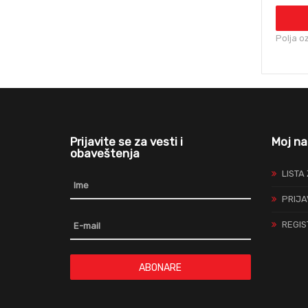
Polja o
Prijavite se za vesti i
Moj na
obaveštenja
LISTA
PRIJA
REGIS
ABONARE