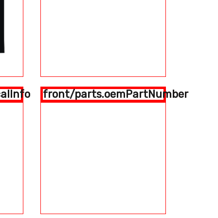
alInfo
front/parts.oemPartNumber