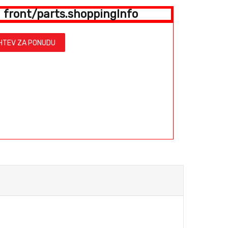
front/parts.shoppingInfo
HTEV ZA PONUDU