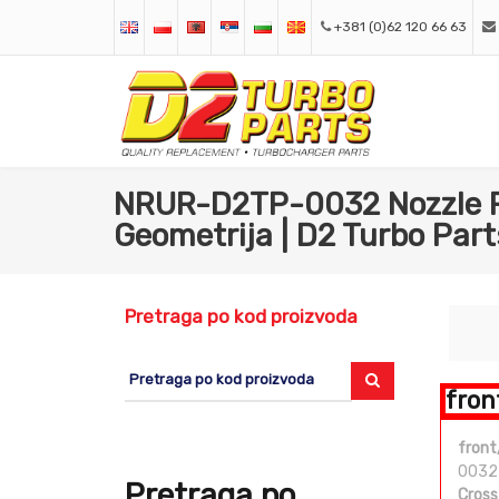
+381 (0)62 120 66 63
NRUR-D2TP-0032 Nozzle R
Geometrija | D2 Turbo Part
Pretraga po kod proizvoda
fron
front
0032
Pretraga po
Cross