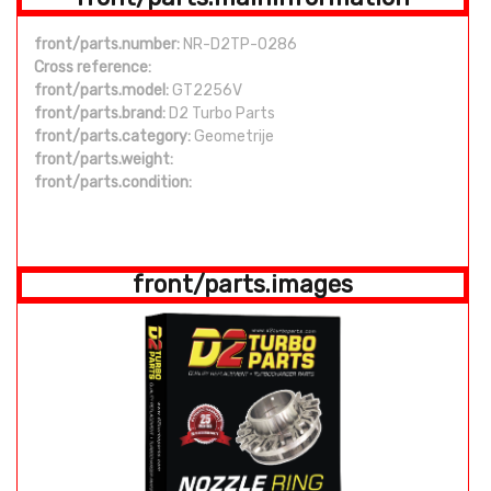
front/parts.number:
NR-D2TP-0286
Cross reference:
front/parts.model:
GT2256V
front/parts.brand:
D2 Turbo Parts
front/parts.category:
Geometrije
front/parts.weight:
front/parts.condition:
front/parts.images