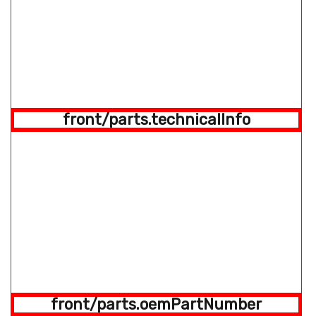
front/parts.technicalInfo
front/parts.oemPartNumber