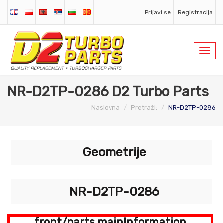
Prijavi se
Registracija
Toggl
navig
NR-D2TP-0286 D2 Turbo Parts
Naslovna
Pretraži:
NR-D2TP-0286
Geometrije
NR-D2TP-0286
front/parts.mainInformation