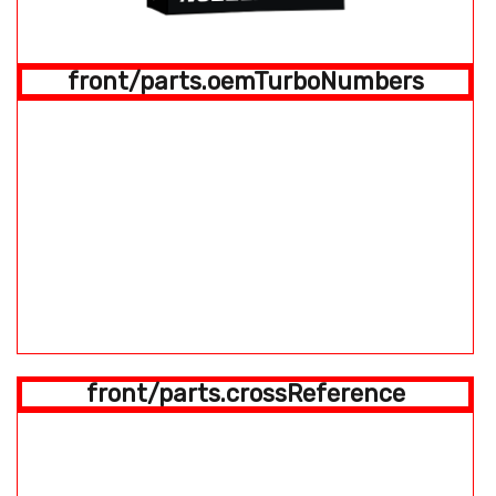
front/parts.oemTurboNumbers
front/parts.crossReference