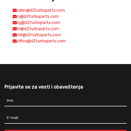
sales@d2turboparts.com
rs@d2turboparts.com
bg@d2turboparts.com
hr@d2turboparts.com
mk@d2turboparts.com
office@d2turboparts.com
Prijavite se za vesti i obaveštenja