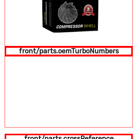
front/parts.oemTurboNumbers
front/parts.crossReference