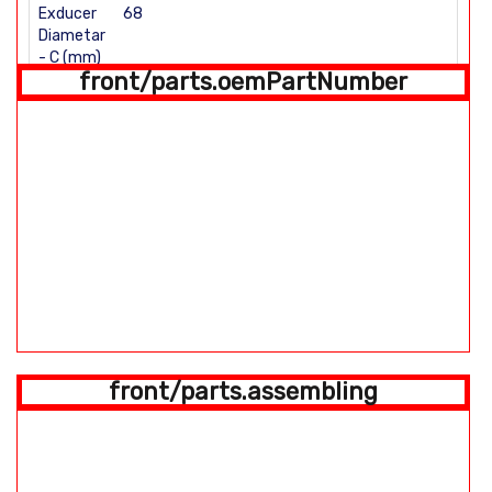
Exducer
68
Diametar
- C (mm)
front/parts.oemPartNumber
Total
Height -
D (mm)
E (mm)
Super back
front/parts.assembling