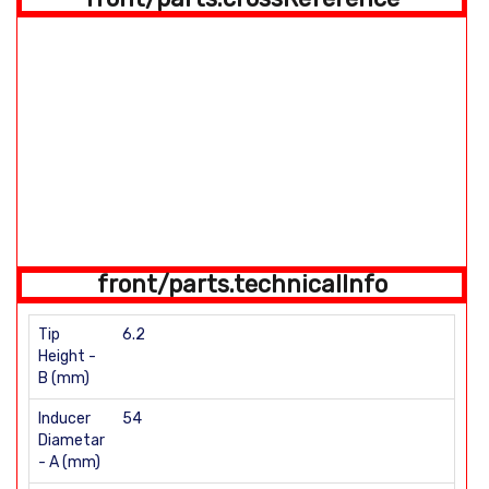
front/parts.technicalInfo
Tip
6.2
Height -
B (mm)
Inducer
54
Diametar
- A (mm)