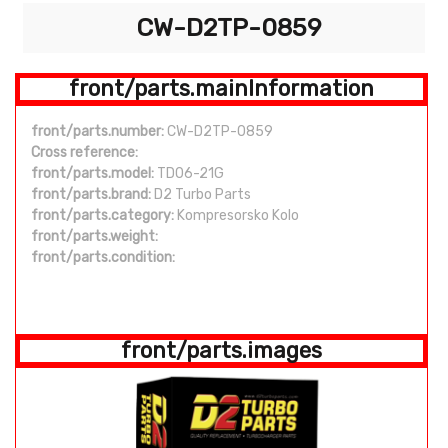
CW-D2TP-0859
front/parts.mainInformation
front/parts.number:
CW-D2TP-0859
Cross reference:
front/parts.model:
TD06-21G
front/parts.brand:
D2 Turbo Parts
front/parts.category:
Kompresorsko Kolo
front/parts.weight:
front/parts.condition:
front/parts.images