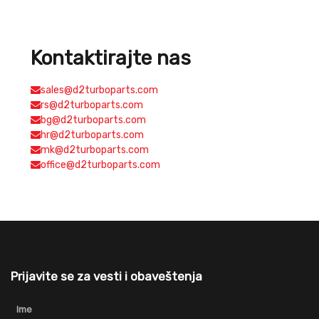
Kontaktirajte nas
sales@d2turboparts.com
rs@d2turboparts.com
bg@d2turboparts.com
hr@d2turboparts.com
mk@d2turboparts.com
office@d2turboparts.com
Prijavite se za vesti i obaveštenja