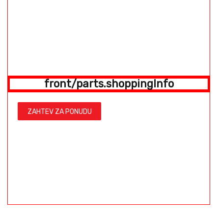
front/parts.shoppingInfo
ZAHTEV ZA PONUDU