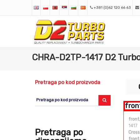
+381 (0)62 120 66 63
CHRA-D2TP-1417 D2 Turbo
Pretraga po kod proizvoda
fron
front
1417
Pretraga po
Cross
front