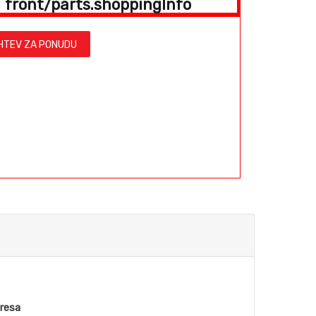
front/parts.shoppingInfo
HTEV ZA PONUDU
dresa