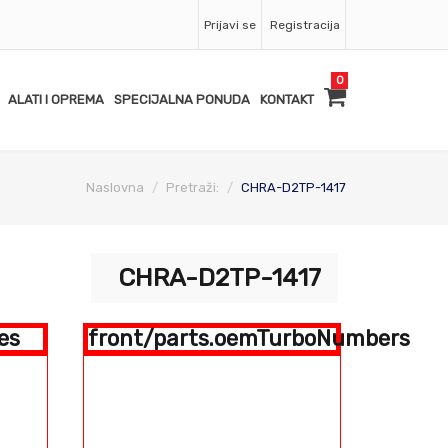
Prijavi se
Registracija
0
ALATI I OPREMA
SPECIJALNA PONUDA
KONTAKT
Naslovna
Pretraži:
CHRA-D2TP-1417
CHRA-D2TP-1417
es
front/parts.oemTurboNumbers