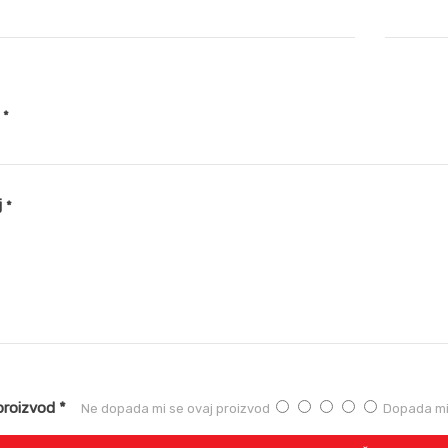
2TP-0071
2TP-0071
2TP-0071
2TP-0071
2TP-0071
v
*
j
*
proizvod *
Ne dopada mi se ovaj proizvod
Dopada mi 