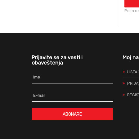
Polja o
Prijavite se za vesti i
Moj na
obaveštenja
LISTA
PRIJA
REGIS
ABONARE