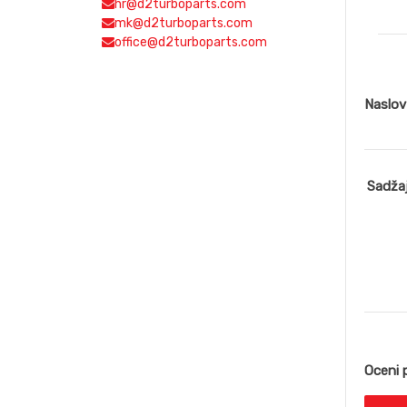
BP-D
hr@d2turboparts.com
BP-D
mk@d2turboparts.com
BP-D
office@d2turboparts.com
BP-D
BP-D
Naslo
Sadža
Oceni 