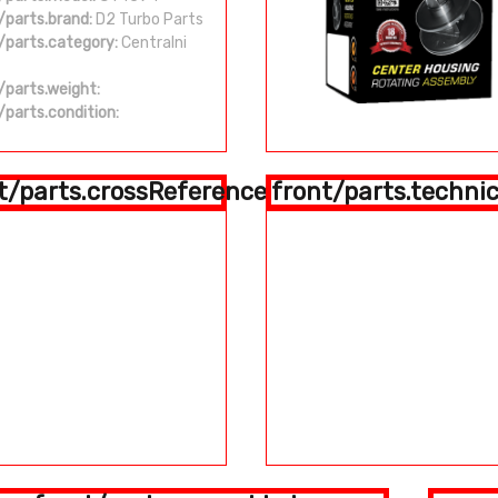
/parts.brand:
D2 Turbo Parts
/parts.category:
Centralni
/parts.weight:
/parts.condition:
t/parts.crossReference
front/parts.technic