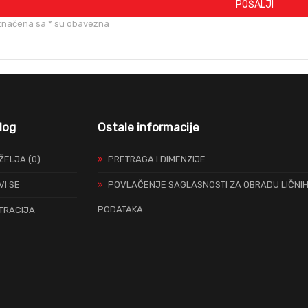
POŠALJI
značena sa * su obavezna
log
Ostale informacije
 ŽELJA (0)
PRETRAGA I DIMENZIJE
VI SE
POVLAČENJE SAGLASNOSTI ZA OBRADU LIČNI
PODATAKA
TRACIJA