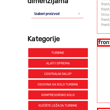
dimenzijama
front
front
Izaberi proizvod
Sklop
front
front
Kategorije
fron
TURBINE
ALATI I OPREMA
CENTRALNI SKLOP
OSOVINA SA KOLO TURBINE
KOMPRESORSKO KOLO
KUĆIŠTE LEŽAJA TURBINE