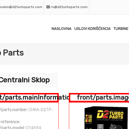
sales@d2turboparts.com
rs@d2turboparts.com
NASLOVNA
USLOVI KORIŠĆENJA
TURBINE
 Parts
Centralni Sklop
t/parts.mainInformation
front/parts.imag
/parts.number:
CHRA-D2TP-
 reference:
/parts.model:
GT4594