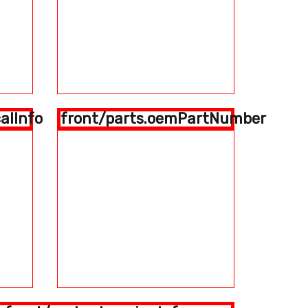
alInfo
front/parts.oemPartNumber