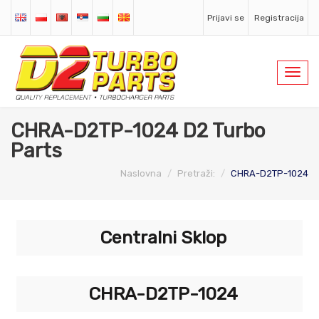
Prijavi se
Registracija
Toggl
navig
CHRA-D2TP-1024 D2 Turbo
Parts
Naslovna
Pretraži:
CHRA-D2TP-1024
Centralni Sklop
CHRA-D2TP-1024