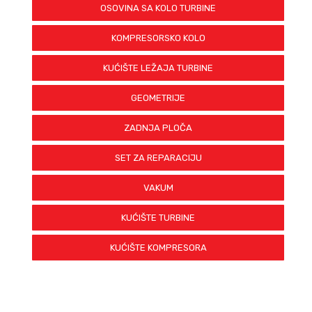
BP-D2TP-0011
OSOVINA SA KOLO TURBINE
BP-D2TP-0019
BP-D2TP-0025
KOMPRESORSKO KOLO
BP-D2TP-0029
BP-D2TP-0030
KUĆIŠTE LEŽAJA TURBINE
BP-D2TP-0031
BP-D2TP-0032
GEOMETRIJE
BP-D2TP-0036
BP-D2TP-0038
ZADNJA PLOČA
BP-D2TP-0039
BP-D2TP-0040
SET ZA REPARACIJU
BP-D2TP-0041
BP-D2TP-0044
VAKUM
BP-D2TP-0045
BP-D2TP-0263
KUĆIŠTE TURBINE
BP-D2TP-0264
BP-D2TP-0326
KUĆIŠTE KOMPRESORA
BH-D2TP-0520
BH-D2TP-0521
BH-D2TP-0522
BH-D2TP-0523