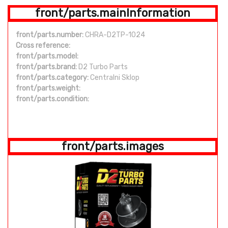
front/parts.mainInformation
front/parts.number:
CHRA-D2TP-1024
Cross reference:
front/parts.model:
front/parts.brand:
D2 Turbo Parts
front/parts.category:
Centralni Sklop
front/parts.weight:
front/parts.condition:
front/parts.images