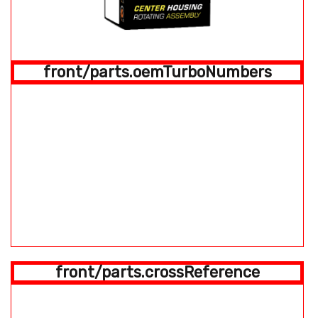
front/parts.oemTurboNumbers
front/parts.crossReference