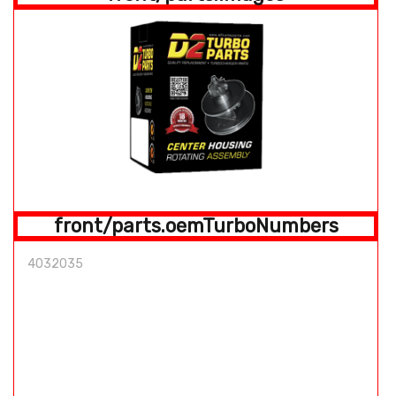
front/parts.oemTurboNumbers
4032035