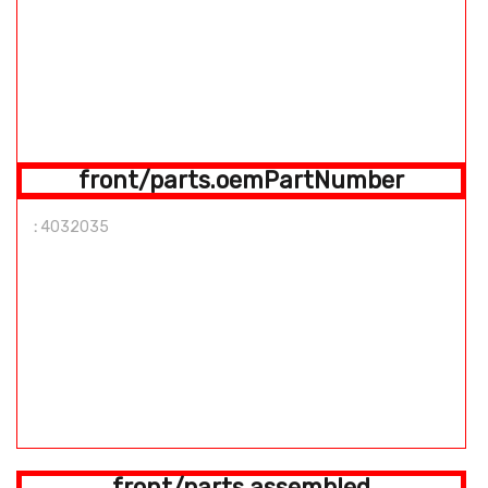
front/parts.oemPartNumber
:
4032035
front/parts.assembled