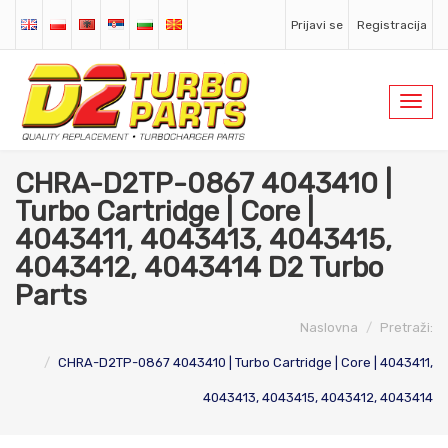
Prijavi se
Registracija
Toggl
navig
CHRA-D2TP-0867 4043410 |
Turbo Cartridge | Core |
4043411, 4043413, 4043415,
4043412, 4043414 D2 Turbo
Parts
Naslovna
Pretraži:
CHRA-D2TP-0867 4043410 | Turbo Cartridge | Core | 4043411,
4043413, 4043415, 4043412, 4043414