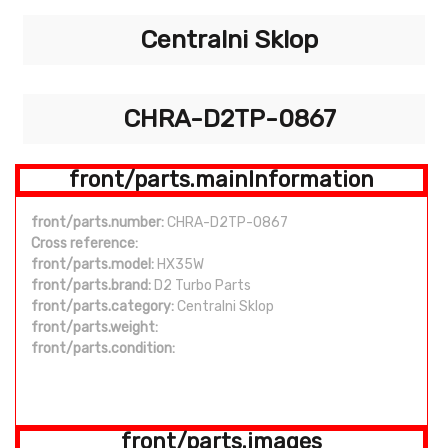
Centralni Sklop
CHRA-D2TP-0867
front/parts.mainInformation
front/parts.number:
CHRA-D2TP-0867
Cross reference:
front/parts.model:
HX35W
front/parts.brand:
D2 Turbo Parts
front/parts.category:
Centralni Sklop
front/parts.weight:
front/parts.condition:
front/parts.images