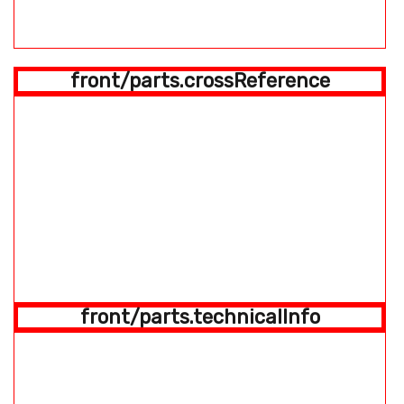
front/parts.crossReference
front/parts.technicalInfo