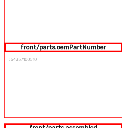
front/parts.oemPartNumber
:
54357100510
front/parts.assembled