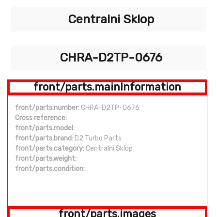
Centralni Sklop
CHRA-D2TP-0676
front/parts.mainInformation
front/parts.number:
CHRA-D2TP-0676
Cross reference:
front/parts.model:
front/parts.brand:
D2 Turbo Parts
front/parts.category:
Centralni Sklop
front/parts.weight:
front/parts.condition:
front/parts.images