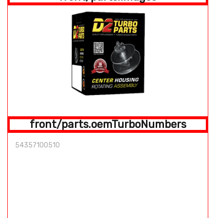
front/parts.oemTurboNumbers
54357100510