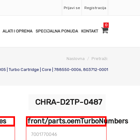
Prijavi se
Registracija
0
ALATI I OPREMA
SPECIJALNA PONUDA
KONTAKT
Naslovna
Pretraži:
 | Turbo Cartridge | Core | 788550-0006, 803712-0001
CHRA-D2TP-0487
es
front/parts.oemTurboNumbers
7001770046