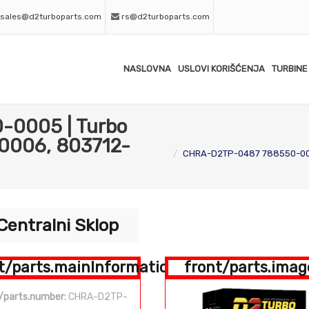
sales@d2turboparts.com
rs@d2turboparts.com
NASLOVNA
USLOVI KORIŠĆENJA
TURBINE
0005 | Turbo
-0006, 803712-
CHRA-D2TP-0487 788550-0005
Centralni Sklop
t/parts.mainInformation
front/parts.imag
/parts.number:
CHRA-D2TP-