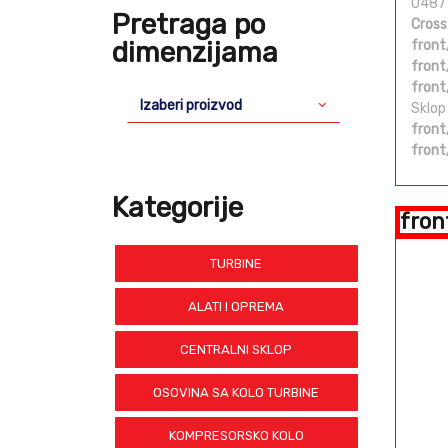
0487
Pretraga po
Cross
dimenzijama
front
front
front
Izaberi proizvod
Sklop
front
front
Kategorije
fron
TURBINE
ALATI I OPREMA
CENTRALNI SKLOP
OSOVINA SA KOLO TURBINE
KOMPRESORSKO KOLO