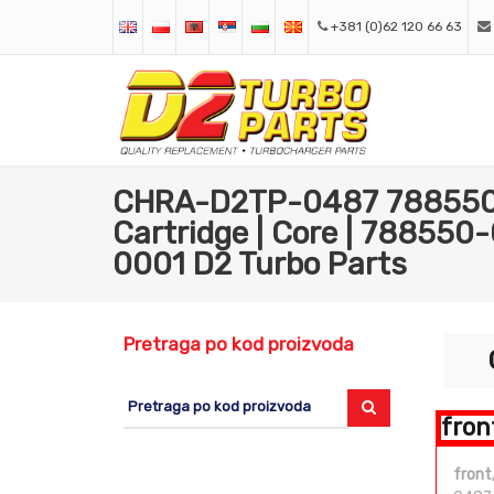
+381 (0)62 120 66 63
CHRA-D2TP-0487 788550-
Cartridge | Core | 788550
0001 D2 Turbo Parts
Pretraga po kod proizvoda
fron
front