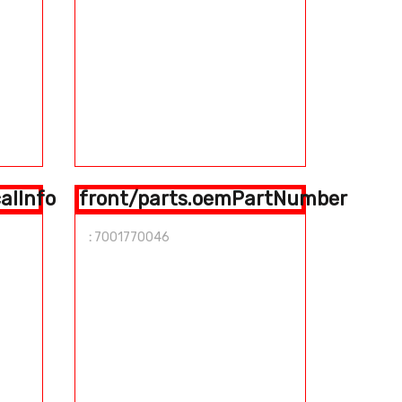
alInfo
front/parts.oemPartNumber
:
7001770046