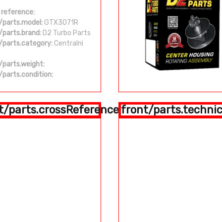
 reference:
/parts.model:
GTX3071R
/parts.brand:
D2 Turbo Parts
/parts.category:
Centralni
/parts.weight:
/parts.condition:
t/parts.crossReference
front/parts.technic