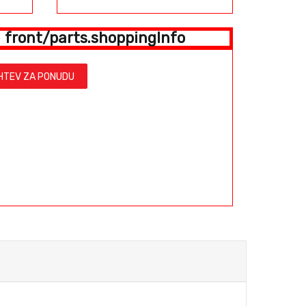
front/parts.shoppingInfo
HTEV ZA PONUDU