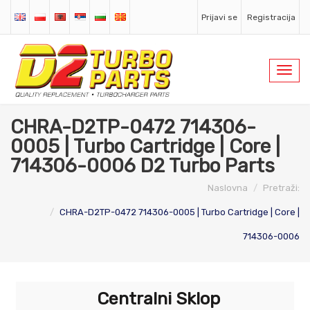
Prijavi se
Registracija
Toggl
navig
CHRA-D2TP-0472 714306-
0005 | Turbo Cartridge | Core |
714306-0006 D2 Turbo Parts
Naslovna
Pretraži:
CHRA-D2TP-0472 714306-0005 | Turbo Cartridge | Core |
714306-0006
Centralni Sklop