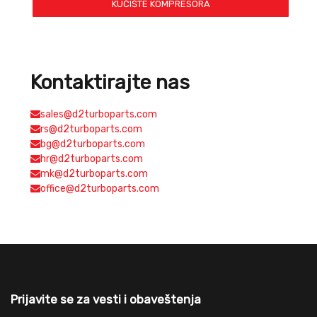
KUĆIŠTE KOMPRESORA
Kontaktirajte nas
sales@d2turboparts.com
rs@d2turboparts.com
bg@d2turboparts.com
hr@d2turboparts.com
mk@d2turboparts.com
office@d2turboparts.com
Prijavite se za vesti i obaveštenja