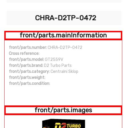
CHRA-D2TP-0472
front/parts.mainInformation
front/parts.number:
CHRA-D2TP-0472
Cross reference:
front/parts.model:
GT2559V
front/parts.brand:
D2 Turbo Parts
front/parts.category:
Centralni Sklop
front/parts.weight:
front/parts.condition:
front/parts.images