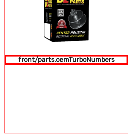
front/parts.oemTurboNumbers