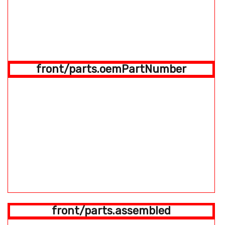
front/parts.oemPartNumber
front/parts.assembled