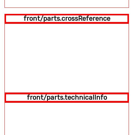
front/parts.crossReference
front/parts.technicalInfo