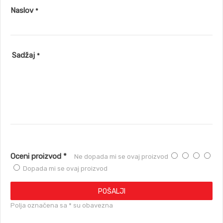
BH-D2TP-0174
Naslov
BH-D2TP-0179
*
CW-D2TP-0263
NR-D2TP-0159
TW-D2TP-0224
TA-D2TP-0217
Sadžaj
*
Oceni proizvod *
Ne dopada mi se ovaj proizvod
Dopada mi se ovaj proizvod
POŠALJI
Polja označena sa * su obavezna