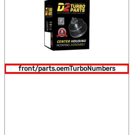
front/parts.oemTurboNumbers