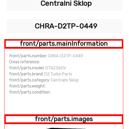
Centralni Sklop
CHRA-D2TP-0449
front/parts.mainInformation
front/parts.number:
CHRA-D2TP-0449
Cross reference:
front/parts.model:
GTA2360V
front/parts.brand:
D2 Turbo Parts
front/parts.category:
Centralni Sklop
front/parts.weight:
front/parts.condition:
front/parts.images