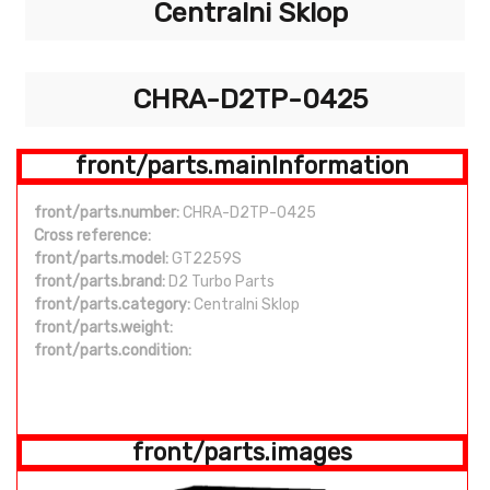
Centralni Sklop
CHRA-D2TP-0425
front/parts.mainInformation
front/parts.number:
CHRA-D2TP-0425
Cross reference:
front/parts.model:
GT2259S
front/parts.brand:
D2 Turbo Parts
front/parts.category:
Centralni Sklop
front/parts.weight:
front/parts.condition:
front/parts.images