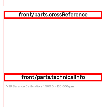
front/parts.crossReference
front/parts.technicalInfo
VSR Balance Calibration: 1.50G 0 - 150,000rpm