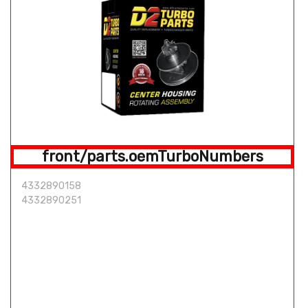
front/parts.oemTurboNumbers
4332890158
4332890251