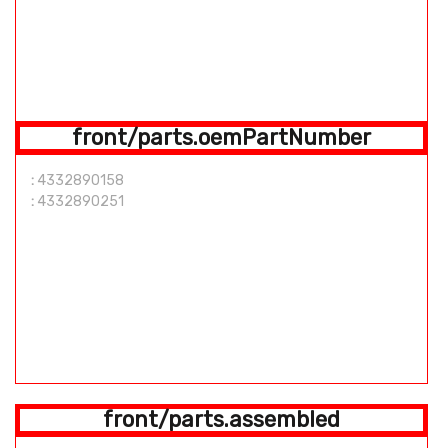
front/parts.oemPartNumber
:
4332890158
:
4332890251
front/parts.assembled