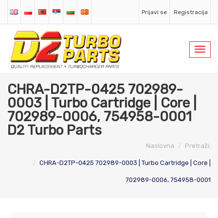
Prijavi se
Registracija
Toggl
navig
CHRA-D2TP-0425 702989-
0003 | Turbo Cartridge | Core |
702989-0006, 754958-0001
D2 Turbo Parts
Naslovna
Pretraži:
CHRA-D2TP-0425 702989-0003 | Turbo Cartridge | Core |
702989-0006, 754958-0001