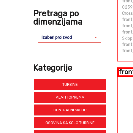
front
0259
Pretraga po
Cross
dimenzijama
front
front
front
Izaberi proizvod
Sklop
front
front
Kategorije
fron
TURBINE
ALATI I OPREMA
CENTRALNI SKLOP
OSOVINA SA KOLO TURBINE