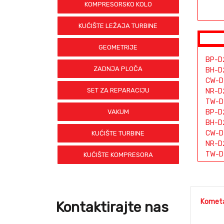
KOMPRESORSKO KOLO
KUĆIŠTE LEŽAJA TURBINE
GEOMETRIJE
BP-D
ZADNJA PLOČA
BH-D
CW-D
SET ZA REPARACIJU
NR-D
TW-D
VAKUM
BP-D
BH-D
CW-D
KUĆIŠTE TURBINE
NR-D
TW-D
KUĆIŠTE KOMPRESORA
BP-D
BH-D
CW-D
NR-D
Kometa
Kontaktirajte nas
TW-D
BP-D