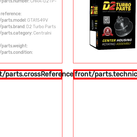
/parts.number:
CHRA-D2TP-
 reference:
/parts.model:
GTA1549V
/parts.brand:
D2 Turbo Parts
/parts.category:
Centralni
/parts.weight:
/parts.condition:
t/parts.crossReference
front/parts.technic