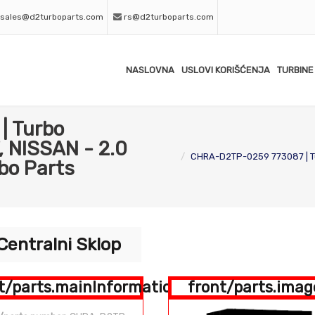
sales@d2turboparts.com
rs@d2turboparts.com
NASLOVNA
USLOVI KORIŠĆENJA
TURBINE
| Turbo
, NISSAN - 2.0
CHRA-D2TP-0259 773087 | Turb
bo Parts
Centralni Sklop
t/parts.mainInformation
front/parts.imag