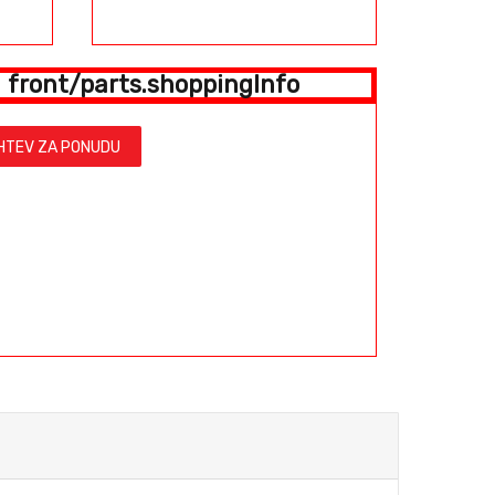
front/parts.shoppingInfo
HTEV ZA PONUDU