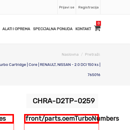
Prijavi se
Registracija
0
ALATI I OPREMA
SPECIJALNA PONUDA
KONTAKT
Naslovna
Pretraži:
o Cartridge | Core | RENAULT, NISSAN - 2.0 DCI 150 ks |
765016
CHRA-D2TP-0259
es
front/parts.oemTurboNumbers