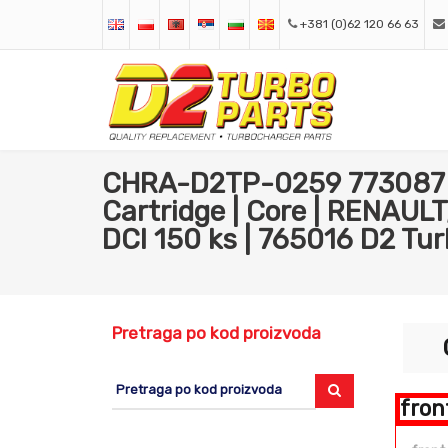
+381 (0)62 120 66 63
CHRA-D2TP-0259 773087 
Cartridge | Core | RENAULT
DCI 150 ks | 765016 D2 Tur
Pretraga po kod proizvoda
fron