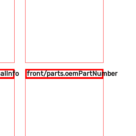
alInfo
front/parts.oemPartNumber