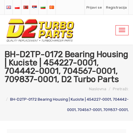
Prijavi se
Registracija
Toggl
navig
BH-D2TP-0172 Bearing Housing
| Kuciste | 454227-0001,
704442-0001, 704567-0001,
709837-0001, D2 Turbo Parts
Naslovna
Pretraži:
BH-D2TP-0172 Bearing Housing | Kuciste | 454227-0001, 704442-
0001, 704567-0001, 709837-0001,