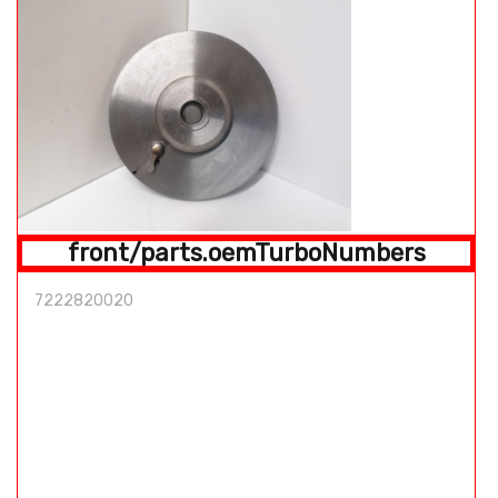
front/parts.oemTurboNumbers
7222820020