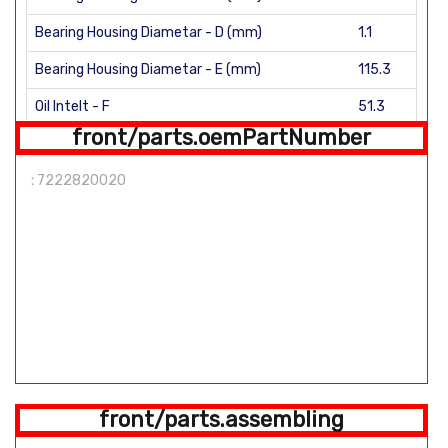
Bearing Housing Diametar - D (mm)
1.1
Bearing Housing Diametar - E (mm)
115.3
Oil Intelt - F
51.3
front/parts.oemPartNumber
front/parts.fitCW
:
7222820020
Water - H
VNT Lever Position
Oil Inlet F: M10 X 1 Oil Outlet G: 2 - M6 X 1
front/parts.assembling