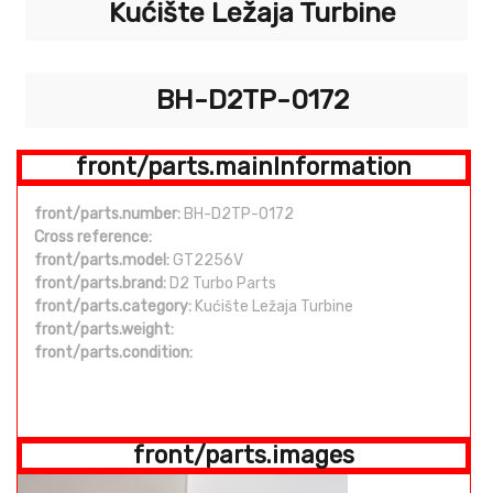
Kućište Ležaja Turbine
BH-D2TP-0172
front/parts.mainInformation
front/parts.number:
BH-D2TP-0172
Cross reference:
front/parts.model:
GT2256V
front/parts.brand:
D2 Turbo Parts
front/parts.category:
Kućište Ležaja Turbine
front/parts.weight:
front/parts.condition:
front/parts.images