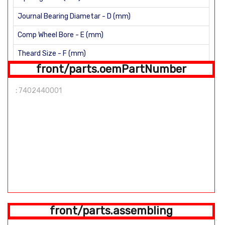
Journal Bearing Diametar - D (mm)
Comp Wheel Bore - E (mm)
Theard Size - F (mm)
front/parts.oemPartNumber
H (mm)
:
7402440001
Straight shaft Shaft length: 99mm Number of Blades: 9
front/parts.assembling