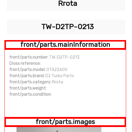
Rrota
TW-D2TP-0213
front/parts.mainInformation
front/parts.number:
TW-D2TP-0213
Cross reference:
front/parts.model:
GTA2260V
front/parts.brand:
D2 Turbo Parts
front/parts.category:
Rrota
front/parts.weight:
front/parts.condition:
front/parts.images