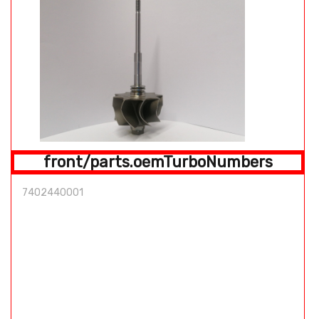
front/parts.oemTurboNumbers
7402440001