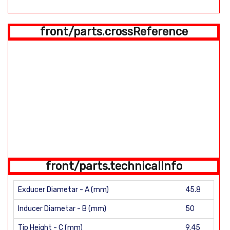
front/parts.crossReference
front/parts.technicalInfo
Exducer Diametar - A (mm)
45.8
Inducer Diametar - B (mm)
50
Tip Height - C (mm)
9.45