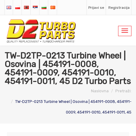
Prijavi se
Registracija
Toggl
navig
TW-D2TP-0213 Turbine Wheel |
Osovina | 454191-0008,
454191-0009, 454191-0010,
454191-0011, 45 D2 Turbo Parts
Naslovna
Pretraži:
TW-D2TP-0213 Turbine Wheel | Osovina | 454191-0008, 454191-
0009, 454191-0010, 454191-0011, 45