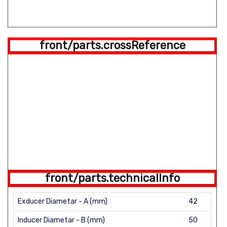
front/parts.crossReference
front/parts.technicalInfo
Exducer Diametar - A (mm)
42
Inducer Diametar - B (mm)
50