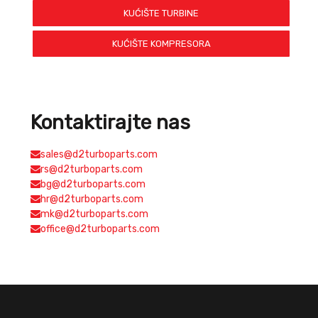
KUĆIŠTE TURBINE
KUĆIŠTE KOMPRESORA
Kontaktirajte nas
sales@d2turboparts.com
rs@d2turboparts.com
bg@d2turboparts.com
hr@d2turboparts.com
mk@d2turboparts.com
office@d2turboparts.com