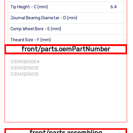
Tip Height - C (mm)
6.4
Journal Bearing Diametar - D (mm)
Comp Wheel Bore - E (mm)
Theard Size - F (mm)
front/parts.oemPartNumber
H (mm)
:
53041205004
Shaft length: 99mm Number of Blades: 12
:
53041205010
:
53041205015
front/parts.assembling