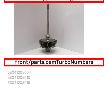
front/parts.oemTurboNumbers
53041205004
53041205010
53041205015