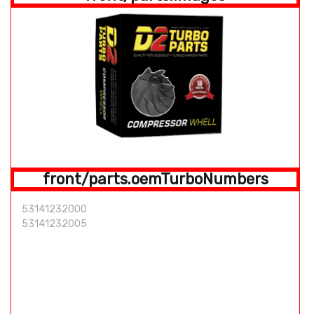
front/parts.oemTurboNumbers
53141232000
53141232005