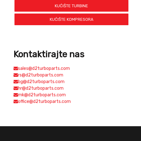
KUĆIŠTE TURBINE
KUĆIŠTE KOMPRESORA
Kontaktirajte nas
sales@d2turboparts.com
rs@d2turboparts.com
bg@d2turboparts.com
hr@d2turboparts.com
mk@d2turboparts.com
office@d2turboparts.com