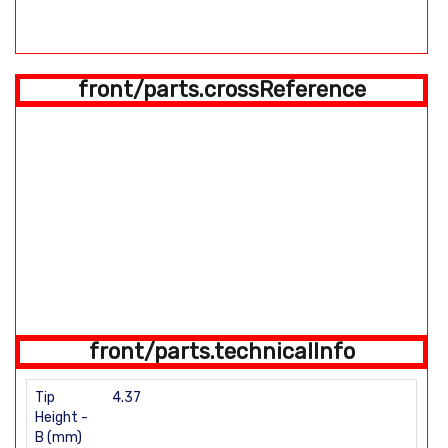
front/parts.crossReference
front/parts.technicalInfo
Tip
4.37
Height -
B (mm)