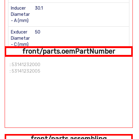
Inducer
30.1
Diametar
- A (mm)
Exducer
50
Diametar
- C (mm)
front/parts.oemPartNumber
Total
15.67
Height -
:
53141232000
D (mm)
:
53141232005
E (mm)
Flat back Number of Blades: 6\6
front/parts.assembling