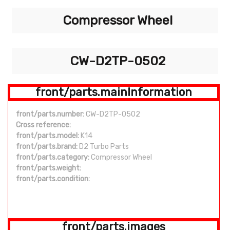
Compressor Wheel
CW-D2TP-0502
front/parts.mainInformation
front/parts.number:
CW-D2TP-0502
Cross reference:
front/parts.model:
K14
front/parts.brand:
D2 Turbo Parts
front/parts.category:
Compressor Wheel
front/parts.weight:
front/parts.condition:
front/parts.images