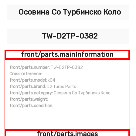
Осовина Со Турбинско Коло
TW-D2TP-0382
front/parts.mainInformation
front/parts.number:
TW-D2TP-0382
Cross reference:
front/parts.model:
k04
front/parts.brand:
D2 Turbo Parts
front/parts.category:
Осовина Со Турбинско Коло
front/parts.weight:
front/parts.condition:
front/parts.images