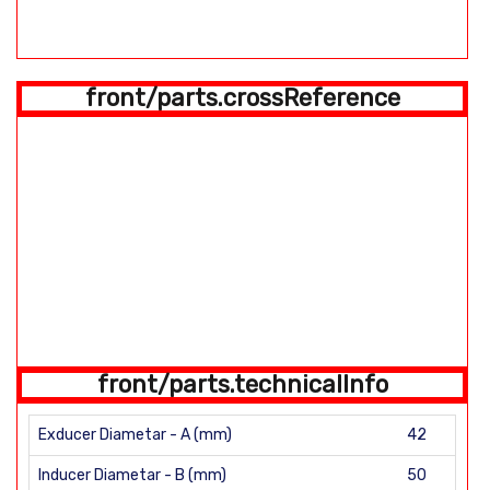
front/parts.crossReference
front/parts.technicalInfo
Exducer Diametar - A (mm)
42
Inducer Diametar - B (mm)
50