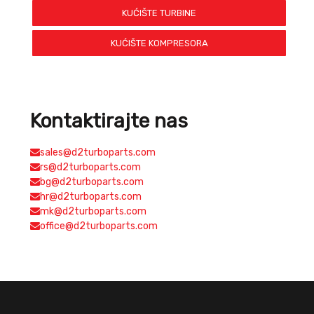
KUĆIŠTE TURBINE
KUĆIŠTE KOMPRESORA
Kontaktirajte nas
sales@d2turboparts.com
rs@d2turboparts.com
bg@d2turboparts.com
hr@d2turboparts.com
mk@d2turboparts.com
office@d2turboparts.com