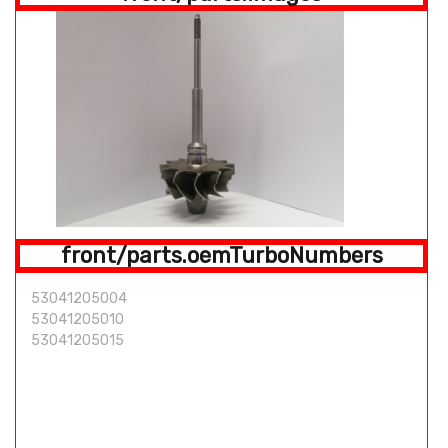
front/parts.oemTurboNumbers
53041205004
53041205010
53041205015