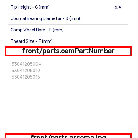
Tip Height - C (mm)
6.4
Journal Bearing Diametar - D (mm)
Comp Wheel Bore - E (mm)
Theard Size - F (mm)
front/parts.oemPartNumber
H (mm)
:
53041205004
Shaft length: 99mm Number of Blades: 12
:
53041205010
:
53041205015
front/parts.assembling