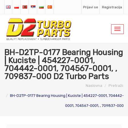
Prijavi se
Registracija
Toggl
navig
BH-D2TP-0177 Bearing Housing
| Kuciste | 454227-0001,
704442-0001, 704567-0001, ,
709837-000 D2 Turbo Parts
Naslovna
Pretraži:
BH-D2TP-0177 Bearing Housing | Kuciste | 454227-0001, 704442-
0001, 704567-0001, , 709837-000