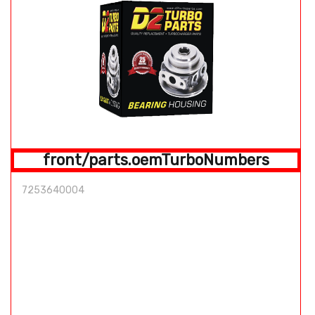
front/parts.oemTurboNumbers
7253640004