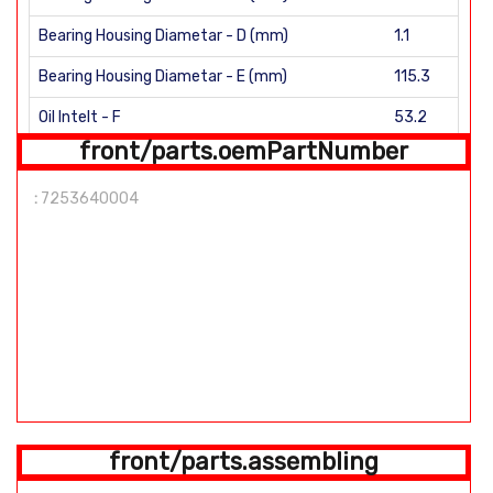
Bearing Housing Diametar - D (mm)
1.1
Bearing Housing Diametar - E (mm)
115.3
Oil Intelt - F
53.2
front/parts.oemPartNumber
front/parts.fitCW
:
7253640004
Water - H
VNT Lever Position
Oil Inlet F: M10 X 1 Oil Outlet G: 2 - M6 X 1
front/parts.assembling