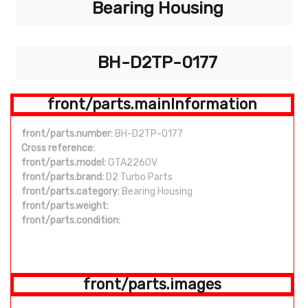
Bearing Housing
BH-D2TP-0177
front/parts.mainInformation
front/parts.number:
BH-D2TP-0177
Cross reference:
front/parts.model:
GTA2260V
front/parts.brand:
D2 Turbo Parts
front/parts.category:
Bearing Housing
front/parts.weight:
front/parts.condition:
front/parts.images